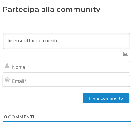
Partecipa alla community
N
Em
0
COMMENTI