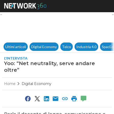
Yoo: “Net neutrality, serve and
Ultimi articoli
Digital Economy
Telco
Industria 4.0
SpacEc
L'INTERVISTA
Yoo: “Net neutrality, serve andare
oltre”
Home
Digital Economy