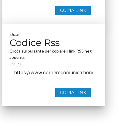
COPIA LINK
close
Codice Rss
Clicca sul pulsante per copiare il link RSS negli
appunti.
RSS link
COPIA LINK