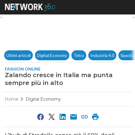
Zalando cresce in Italia ma p
Ultimi articoli
Digital Economy
Telco
Industria 4.0
SpacEc
FASHION ONLINE
Zalando cresce in Italia ma punta
sempre più in alto
Home
Digital Economy