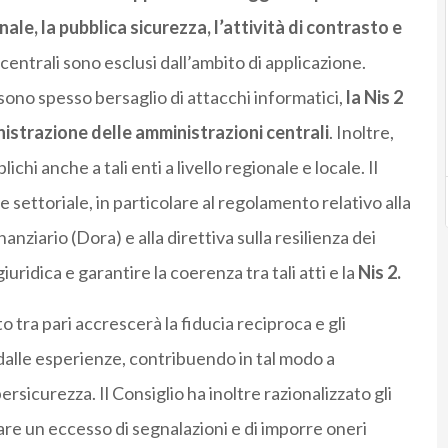
nale, la pubblica sicurezza, l’attività di contrasto e
entrali sono esclusi dall’ambito di applicazione.
ono spesso bersaglio di attacchi informatici,
la
Nis
2
inistrazione delle amministrazioni centrali
. Inoltre,
chi anche a tali enti a livello regionale e locale. Il
ne settoriale, in particolare al regolamento relativo alla
nanziario (Dora) e alla direttiva sulla resilienza dei
iuridica e garantire la coerenza tra tali atti e la
Nis
2.
ra pari accrescerà la fiducia reciproca e gli
dalle esperienze, contribuendo in tal modo a
sicurezza. Il Consiglio ha inoltre razionalizzato gli
are un eccesso di segnalazioni e di imporre oneri