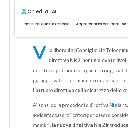
Chiedi all'AI
Riassumi questo articolo
Approfondisci con altre font
V
ia libera dal Consiglio Ue Telecom
direttiva Nis2, per un elevato live
questo ok potranno ora partire i negoziati tri
già approvato il suo mandato negoziale. Una 
l’attuale direttiva sulla sicurezza delle re
Ai sensi della precedente direttiva
Nis
la re
soddisfacessero i criteri per essere consider
membri,
la nuova direttiva
Nis
2 introduce