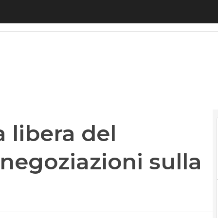
ibera del Consiglio Ue alle negoziazioni sulla diret
 libera del
 negoziazioni sulla