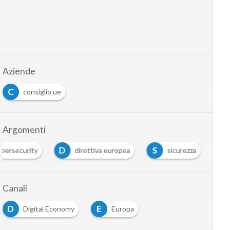
Aziende
C
consiglio ue
Argomenti
D
S
ybersecurity
direttiva europea
sicurezza
Canali
D
E
Digital Economy
Europa