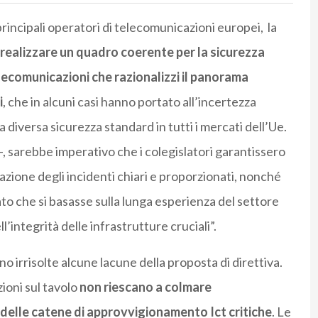
principali operatori di telecomunicazioni europei,
la
realizzare un quadro coerente per la sicurezza
telecomunicazioni che razionalizzi il panorama
i
, che in alcuni casi hanno portato all’incertezza
 diversa sicurezza standard in tutti i mercati dell’Ue.
a -, sarebbe imperativo che i colegislatori garantissero
lazione degli incidenti chiari e proporzionati, nonché
to che si basasse sulla lunga esperienza del settore
’integrità delle infrastrutture cruciali”.
ano irrisolte alcune lacune della proposta di direttiva.
ioni sul tavolo
non riescano a colmare
delle catene di approvvigionamento Ict critiche
. Le