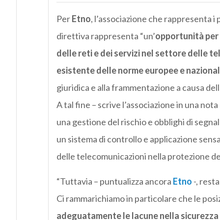
Per
Etno
,
l’associazione che rappresenta i 
direttiva rappresenta “un’
opportunità per 
delle reti e dei servizi nel settore delle 
esistente delle norme europee e nazional
giuridica e alla frammentazione a causa della
A tal fine – scrive l’associazione in una not
una gestione del rischio e obblighi di segna
un sistema di controllo e applicazione sensa
delle telecomunicazioni nella protezione dell
“Tuttavia – puntualizza ancora
Etno
-, rest
Ci rammarichiamo in particolare che le posiz
adeguatamente le lacune nella sicurezza 