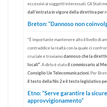
eccessivi ai soggetti interessati. Gli Stati 
dall’entrata in vigore della direttiva per r
Breton: “Dannoso non coinvolge
“È importante mantenere alto il livello di a
contraddice la realtà con la quale ci confro
cruciale e troviamo
dannoso che la dirett
locali”
. A dirlo è stato
il commissario al Me
Consiglio Ue Telecomunicazioni.
Per Breto
il testo della
Nis
2 e il testo legislativo pe
Etno: “Serve garantire la sicure
approvvigionamento”