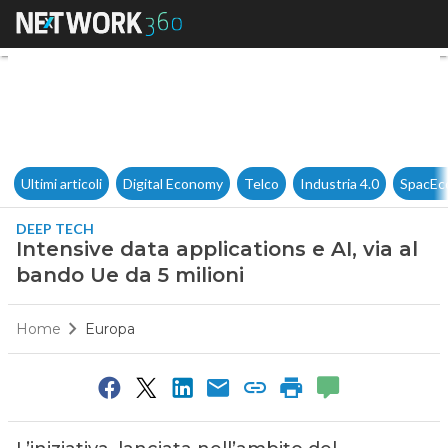
Intensive data applications e 
Ultimi articoli
Digital Economy
Telco
Industria 4.0
SpacEc
DEEP TECH
Intensive data applications e AI, via al
bando Ue da 5 milioni
Home
Europa