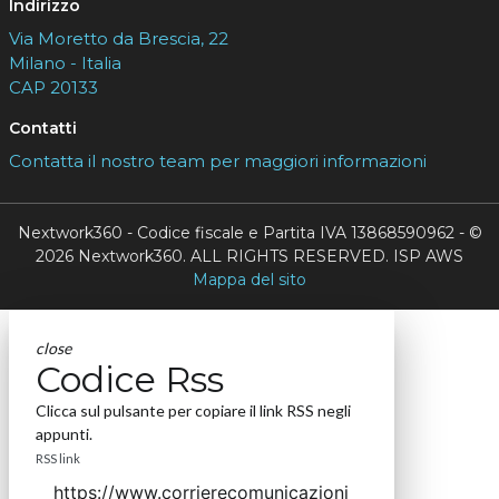
Indirizzo
Via Moretto da Brescia, 22
Milano - Italia
CAP 20133
Contatti
Contatta il nostro team per maggiori informazioni
Nextwork360 - Codice fiscale e Partita IVA 13868590962 - ©
2026 Nextwork360. ALL RIGHTS RESERVED. ISP AWS
Mappa del sito
close
Codice Rss
Clicca sul pulsante per copiare il link RSS negli
appunti.
RSS link