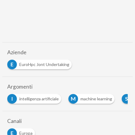
Aziende
E
EuroHpc Jont Undertaking
Argomenti
I
M
S
intelligenza artificiale
machine learning
Canali
E
Europa