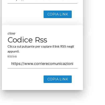
COPIA LINK
close
Codice Rss
Clicca sul pulsante per copiare il link RSS negli
appunti.
RSS link
COPIA LINK