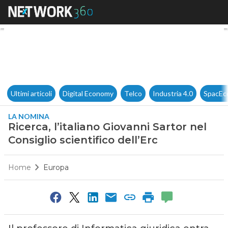
Ricerca, l’italiano Giovanni Sar
Ultimi articoli
Digital Economy
Telco
Industria 4.0
SpacEc
LA NOMINA
Ricerca, l’italiano Giovanni Sartor nel
Consiglio scientifico dell’Erc
Home
Europa