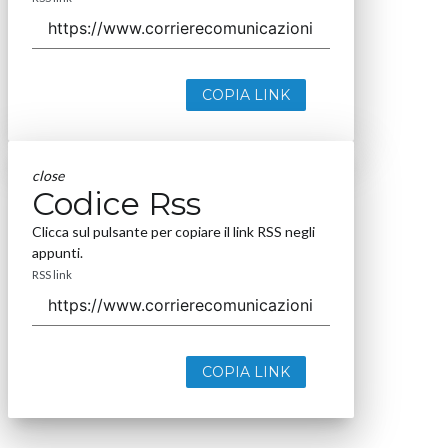
COPIA LINK
close
Codice Rss
Clicca sul pulsante per copiare il link RSS negli
appunti.
RSS link
COPIA LINK