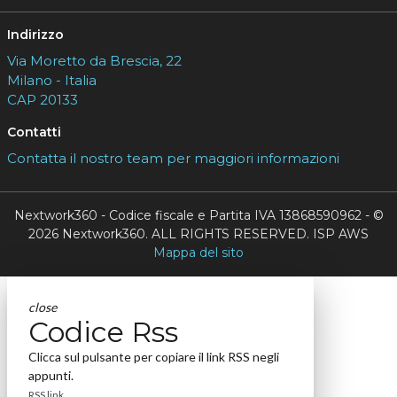
Indirizzo
Via Moretto da Brescia, 22
Milano - Italia
CAP 20133
Contatti
Contatta il nostro team per maggiori informazioni
Nextwork360 - Codice fiscale e Partita IVA 13868590962 - ©
2026 Nextwork360. ALL RIGHTS RESERVED. ISP AWS
Mappa del sito
close
Codice Rss
Clicca sul pulsante per copiare il link RSS negli
appunti.
RSS link