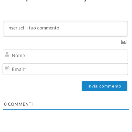
No
Em
0
COMMENTI