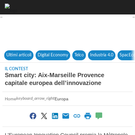
Smart city: Aix-Marseille P
Ultimi articoli
Digital Economy
Telco
Industria 4.0
SpacEc
IL CONTEST
Smart city: Aix-Marseille Provence
capitale europea dell’innovazione
Home
Europa