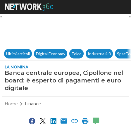
Banca centrale europea, Cipol
Ultimi articoli
Digital Economy
Telco
Industria 4.0
SpacEc
LA NOMINA
Banca centrale europea, Cipollone nel
board: è esperto di pagamenti e euro
digitale
Home
Finance