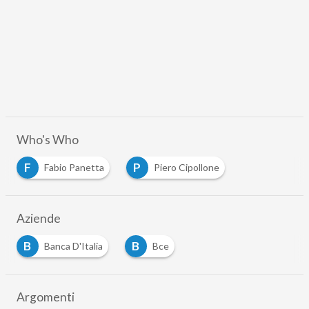
Who's Who
F
P
Fabio Panetta
Piero Cipollone
…
Aziende
B
B
Banca D'Italia
Bce
…
Argomenti