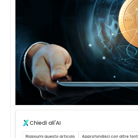
Chiedi all'AI
Riassumi questo articolo
Approfondisci con altre font