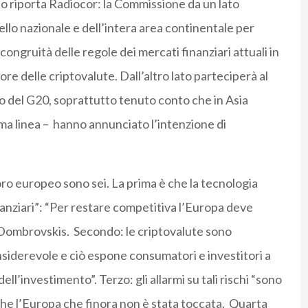
 riporta Radiocor: la Commissione da un lato
ello nazionale e dell’intera area continentale per
i congruità delle regole dei mercati finanziari attuali in
ore delle criptovalute. Dall’altro lato parteciperà al
ro del G20, soprattutto tenuto conto che in Asia
ima linea – hanno annunciato l’intenzione di
avoro europeo sono sei. La prima è che la tecnologia
anziari”: “Per restare competitiva l’Europa deve
 Dombrovskis. Secondo: le criptovalute sono
siderevole e ciò espone consumatori e investitori a
 dell’investimento”. Terzo: gli allarmi su tali rischi “sono
che l’Europa che finora non è stata toccata. Quarta