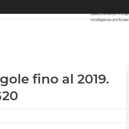
le fino al 2019. La Ue aspetta il G20
Ultimi articoli
Digital
SpacEconomy
PA Digi
Intelligenza artificiale
Le Guide di CorCom
P
gole fino al 2019.
G20