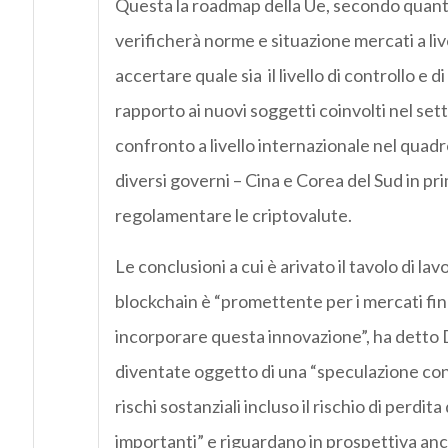
Questa la roadmap della Ue, secondo quanto
verificherà norme e situazione mercati a liv
accertare quale sia il livello di controllo e d
rapporto ai nuovi soggetti coinvolti nel sett
confronto a livello internazionale nel quad
diversi governi – Cina e Corea del Sud in pr
regolamentare le criptovalute.
Le conclusioni a cui è arivato il tavolo di l
blockchain è “promettente per i mercati fin
incorporare questa innovazione”, ha detto
diventate oggetto di una “speculazione con
rischi sostanziali incluso il rischio di perdita
importanti” e riguardano in prospettiva an