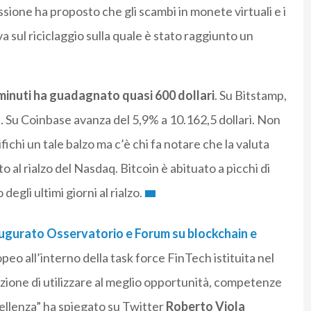
sione ha proposto che gli scambi in monete virtuali e i
iva sul riciclaggio sulla quale è stato raggiunto un
 minuti ha guadagnato quasi 600 dollari
. Su Bitstamp,
ri. Su Coinbase avanza del 5,9% a 10.162,5 dollari. Non
fichi un tale balzo ma c’è chi fa notare che la valuta
 al rialzo del Nasdaq. Bitcoin è abituato a picchi di
degli ultimi giorni al rialzo.
ugurato Osservatorio e Forum su blockchain e
eo all’interno della task force FinTech istituita nel
izione di utilizzare al meglio opportunità, competenze
ellenza” ha spiegato su Twitter
Roberto Viola