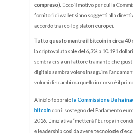
compreso).
Ecco il motivo per cui la Commis
fornitori di wallet siano soggetti alla dirett
accordo tra i co-legislatori europei.
Tutto questo mentre il bitcoin in circa 40
la criptovaluta sale del 6,3% a 10.191 dolla
sembra ci sia un fattore trainante che giusti
digitale sembra volere inseguire l’andamento
volumi di scambi ma quello in corso è il primo 
A inizio febbraio
la Commissione Ue ha ina
bitcoin
con il sostegno del Parlamento europ
2016. L’iniziativa “metterà l’Europa in cond
e leadership così da avere tecnologie d’ecc