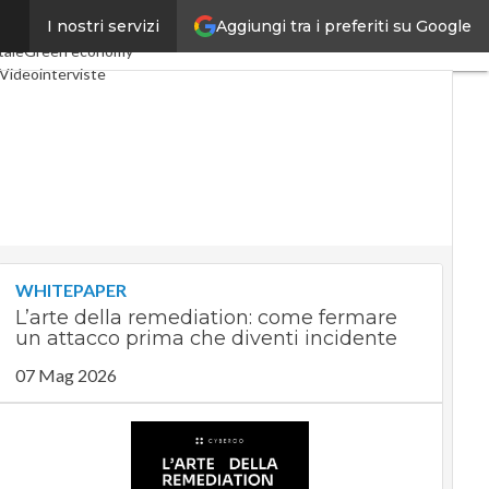
Aggiungi tra i preferiti su Google
I nostri servizi
 Economy
Telco
Industria 4.0
tale
Green economy
Videointerviste
odcast
Privacy
WHITEPAPER
L’arte della remediation: come fermare
un attacco prima che diventi incidente
07 Mag 2026