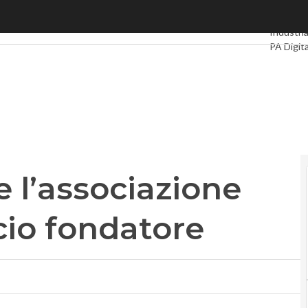
’associazione europea. Nexi socio fondatore
Ultimi art
Industria
PA Digit
Intelligen
Videoint
Podcast
 l’associazione
cio fondatore