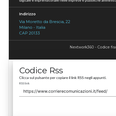
digitale e imprenditoriale nelle imprese e pubbliche amministr
Indirizzo
Via Moretto da Brescia, 22
Milano - Italia
CAP 20133
Nextwork360 - Codice fi
Codice Rss
Clicca sul pulsante per copiare il link RSS negli appunti.
RSS link