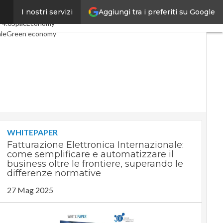
Aggiungi tra i preferiti su Google
I nostri servizi
icoli
Digital Economy
Telco
 4.0
SpacEconomy
ale
Green economy
za artificiale
erviste
Le Guide di CorCom
Privacy
WHITEPAPER
Fatturazione Elettronica Internazionale:
come semplificare e automatizzare il
business oltre le frontiere, superando le
differenze normative
27 Mag 2025