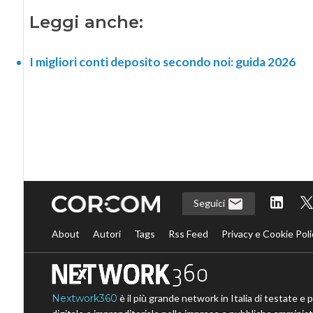
Leggi anche:
I migliori conti deposito secondo noi: guida 2026
Seguici
About
Autori
Tags
Rss Feed
Privacy e Cookie Poli
Nextwork360
è il più grande network in Italia di testate e 