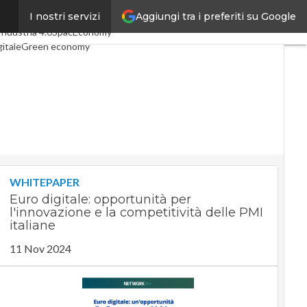
Aggiungi tra i preferiti su Google
I nostri servizi
articoli
Digital Economy
Industria 4.0
SpacEconomy
itale
Green economy
igenza artificiale
interviste
ide di CorCom
Podcast
cy
WHITEPAPER
Euro digitale: opportunità per
l'innovazione e la competitività delle PMI
italiane
11 Nov 2024