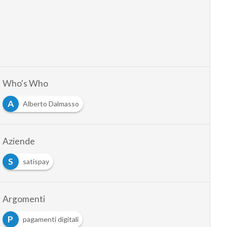
Who's Who
A
Alberto Dalmasso
Aziende
S
satispay
Argomenti
P
pagamenti digitali