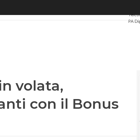
olata, Satispay: “Ora avanti con il Bonus Pos”
Ultimi 
Telco
PA Dig
Intell
Video
Le Gu
Priva
n volata,
anti con il Bonus