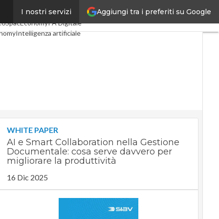
Aggiungi tra i preferiti su Google
I nostri servizi
oli
Digital Economy
Telco
.0
SpacEconomy
PA Digitale
onomy
Intelligenza artificiale
viste
Le Guide di CorCom
ivacy
WHITE PAPER
AI e Smart Collaboration nella Gestione
Documentale: cosa serve davvero per
migliorare la produttività
16 Dic 2025