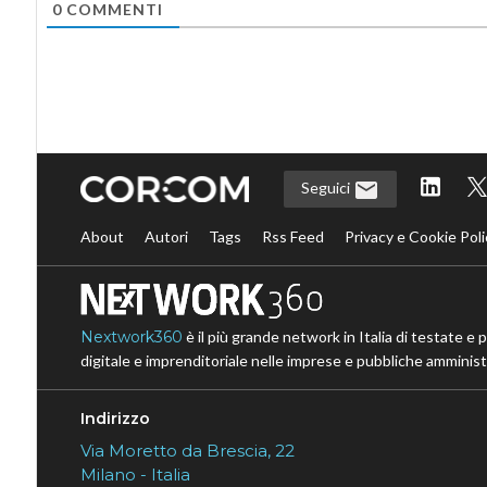
0
COMMENTI
Seguici
About
Autori
Tags
Rss Feed
Privacy e Cookie Poli
Nextwork360
è il più grande network in Italia di testate e 
digitale e imprenditoriale nelle imprese e pubbliche amministr
Indirizzo
Via Moretto da Brescia, 22
Milano - Italia