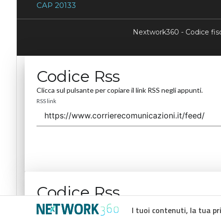
CAP 20133
Nextwork360 - Codice fi
Codice Rss
Clicca sul pulsante per copiare il link RSS negli appunti.
RSS link
Codice Rss
Clicca sul pulsante per copiare il link RSS negli appunti.
I tuoi contenuti, la tua pr
RSS link