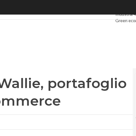
llie, portafoglio digitale per l’e-commerce
Ultimi artic
Industria 4
Green ec
Videointer
Podcast
Pr
Wallie, portafoglio
-commerce