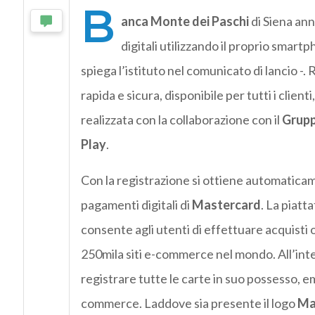
B
anca Monte dei Paschi
di Siena an
digitali utilizzando il proprio smart
spiega l’istituto nel comunicato di lancio -
rapida e sicura, disponibile per tutti i client
realizzata con la collaborazione con il
Grup
Play
.
Con la registrazione si ottiene automatica
pagamenti digitali di
Mastercard
. La piatt
consente agli utenti di effettuare acquisti o
250mila siti e-commerce nel mondo. All’inte
registrare tutte le carte in suo possesso, 
commerce. Laddove sia presente il logo
Ma