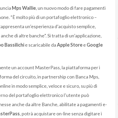
nuncia
Mps Wallie
, un nuovo modo di fare pagamenti
phone. “È molto più di un portafoglio elettronico –
. Rappresenta un’esperienza d’acquisto semplice,
i, anche di altre banche”. Si tratta di un’applicazione,
po
Bassilichi
e scaricabile da
Apple Store
e
Google
mente un account MasterPass, la piattaforma per i
aforma del circuito, in partnership con Banca Mps,
nline in modo semplice, veloce e sicuro, su più di
rno del portafoglio elettronico l’utente può
emesse anche da altre Banche, abilitate a pagamenti e-
sterPass
, potrà acquistare on-line senza digitare i