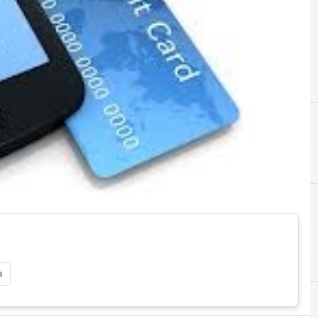
A
android
i