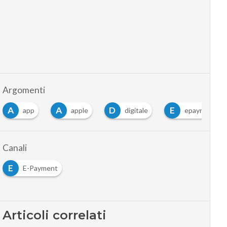
Argomenti
A
A
D
E
app
apple
digitale
epayment
Canali
E
E-Payment
Articoli correlati