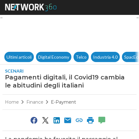
Pagamenti digitali, il Covid19 
Ultimi articoli
Digital Economy
Telco
Industria 4.0
SpacEc
SCENARI
Pagamenti digitali, il Covid19 cambia
le abitudini degli italiani
Home
Finance
E-Payment