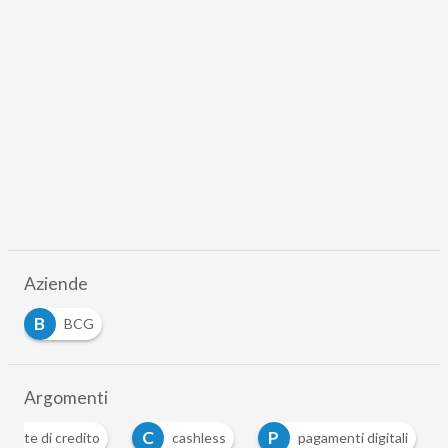
Aziende
B
BCG
Argomenti
C
P
carte di credito
cashless
pagamenti digitali