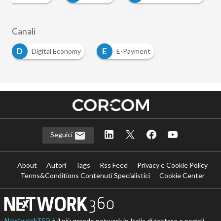
Canali
D
E
Digital Economy
E-Payment
Seguici
About
Autori
Tags
Rss Feed
Privacy e Cookie Policy
Terms&Conditions Contenuti Specialistici
Cookie Center
Nextwork360
è il più grande network in Italia di testate e portali