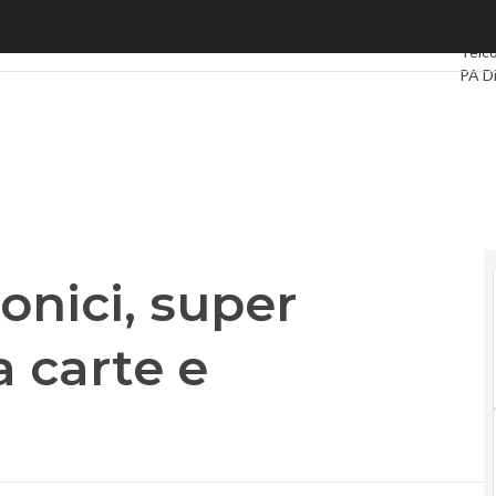
ici, super bonus per chi usa carte e bancomat
Ultimi
Telc
PA Di
Intel
Video
Le G
Priva
onici, super
a carte e