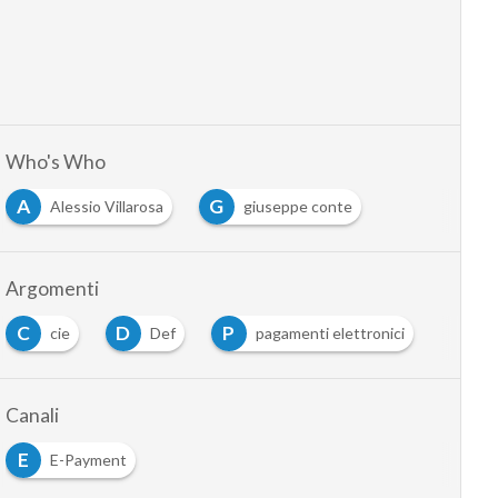
Who's Who
A
G
Alessio Villarosa
giuseppe conte
Argomenti
C
D
P
cie
Def
pagamenti elettronici
Canali
E
E-Payment