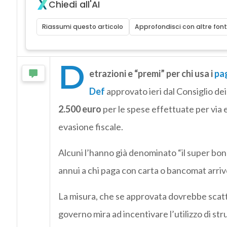
Chiedi all'AI
Riassumi questo articolo
Approfondisci con altre font
D
etrazioni e “premi” per chi usa i
pag
Def
approvato ieri dal Consiglio dei
2.500 euro
per le spese effettuate per via el
evasione fiscale.
Alcuni l’hanno già denominato “il super bon
annui a chi paga con carta o bancomat arrive
La misura, che se approvata dovrebbe scatta
governo mira ad incentivare l’utilizzo di st