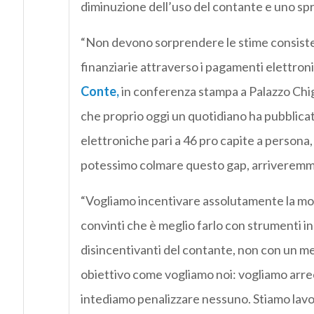
diminuzione dell’uso del contante e uno spr
“Non devono sorprendere le stime consistent
finanziarie attraverso i pagamenti elettroni
Conte,
in conferenza stampa a Palazzo Chigi
che proprio oggi un quotidiano ha pubblicato 
elettroniche pari a 46 pro capite a persona,
potessimo colmare questo gap, arriveremmo 
“Vogliamo incentivare assolutamente la mone
convinti che è meglio farlo con strumenti i
disincentivanti del contante, non con un 
obiettivo come vogliamo noi: vogliamo arrec
intediamo penalizzare nessuno. Stiamo lavor