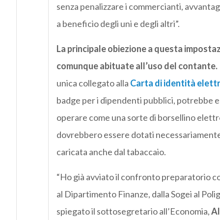
senza penalizzare i commercianti, avvantagg
a beneficio degli uni e degli altri”.
La principale obiezione a questa impostaz
comunque abituate all’uso del contante.
unica collegato alla
Carta di identità elett
badge per i dipendenti pubblici, potrebbe 
operare come una sorte di borsellino elettr
dovrebbero essere dotati necessariamente 
caricata anche dal tabaccaio.
“Ho già avviato il confronto preparatorio co
al Dipartimento Finanze, dalla Sogei al Poligr
spiegato il sottosegretario all’Economia,
Al