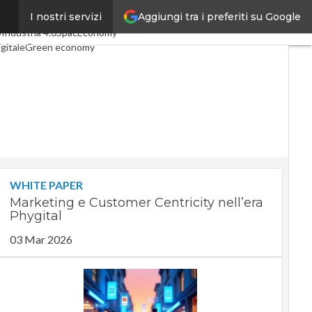
Aggiungi tra i preferiti su Google
I nostri servizi
 articoli
Digital Economy
o
Industria 4.0
SpacEconomy
gitale
Green economy
ligenza artificiale
interviste
uide di CorCom
Podcast
cy
WHITE PAPER
Marketing e Customer Centricity nell’era
Phygital
03 Mar 2026