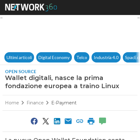
Wallet digitali, nasce la prim
Ultimi articoli
Digital Economy
Telco
Industria 4.0
SpacEc
OPEN SOURCE
Wallet digitali, nasce la prima
fondazione europea a traino Linux
Home
Finance
E-Payment