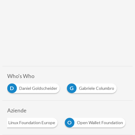
Who's Who
D
G
Daniel Goldscheider
Gabriele Columbro
Aziende
L
O
Linux Foundation Europe
Open Wallet Foundation