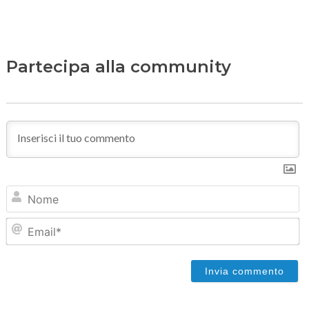
Partecipa alla community
N
Em