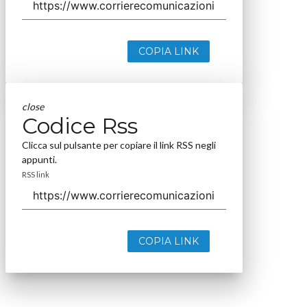
COPIA LINK
close
Codice Rss
Clicca sul pulsante per copiare il link RSS negli
appunti.
RSS link
COPIA LINK