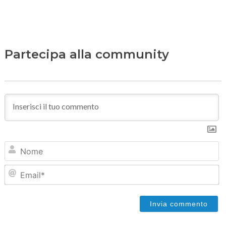
Partecipa alla community
N
Em