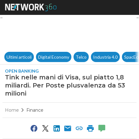
Tink nelle mani di Visa, sul pi
Ultimi articoli
Digital Economy
Telco
Industria 4.0
SpacEc
OPEN BANKING
Tink nelle mani di Visa, sul piatto 1,8
miliardi. Per Poste plusvalenza da 53
milioni
Home
Finance