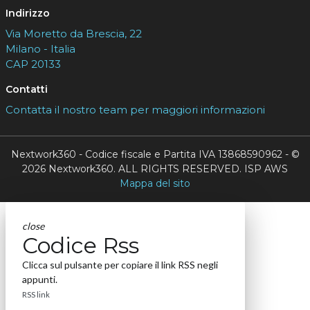
Indirizzo
Via Moretto da Brescia, 22
Milano - Italia
CAP 20133
Contatti
Contatta il nostro team per maggiori informazioni
Nextwork360 - Codice fiscale e Partita IVA 13868590962 - ©
2026 Nextwork360. ALL RIGHTS RESERVED. ISP AWS
Mappa del sito
close
Codice Rss
Clicca sul pulsante per copiare il link RSS negli
appunti.
RSS link