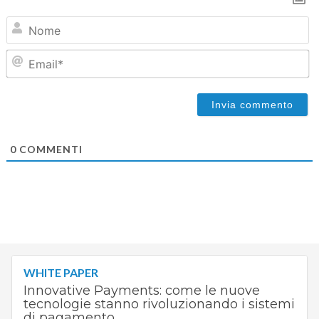
N
Em
0
COMMENTI
WHITE PAPER
Innovative Payments: come le nuove
tecnologie stanno rivoluzionando i sistemi
di pagamento