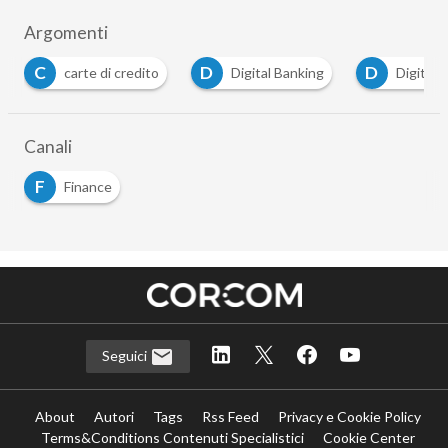
Argomenti
C
D
D
carte di credito
Digital Banking
Digital W
Canali
F
Finance
Seguici
About
Autori
Tags
Rss Feed
Privacy e Cookie Policy
Terms&Conditions Contenuti Specialistici
Cookie Center