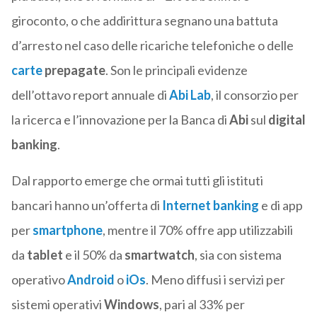
giroconto, o che addirittura segnano una battuta
d’arresto nel caso delle ricariche telefoniche o delle
carte
prepagate
. Son le principali evidenze
dell’ottavo report annuale di
Abi Lab
, il consorzio per
la ricerca e l’innovazione per la Banca di
Abi
sul
digital
banking
.
Dal rapporto emerge che ormai tutti gli istituti
bancari hanno un’offerta di
Internet banking
e di app
per
smartphone
, mentre il 70% offre app utilizzabili
da
tablet
e il 50% da
smartwatch
, sia con sistema
operativo
Android
o
iOs
. Meno diffusi i servizi per
sistemi operativi
Windows
, pari al 33% per