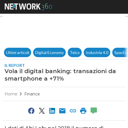
Vola il digital banking: tran
Ultimi articoli
Digital Economy
Telco
Industria 4.0
SpacEc
IL REPORT
Vola il digital banking: transazioni da
smartphone a +71%
Home
Finance