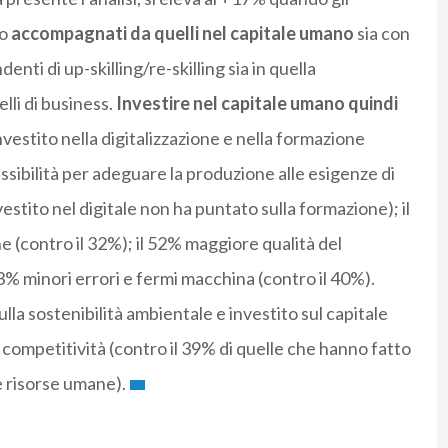
no
accompagnati da quelli nel capitale umano
sia con
enti di up-skilling/re-skilling sia in quella
lli di business.
Investire nel capitale umano quindi
nvestito nella digitalizzazione e nella formazione
ssibilità per adeguare la produzione alle esigenze di
estito nel digitale non ha puntato sulla formazione); il
 (contro il 32%); il 52% maggiore qualità del
53% minori errori e fermi macchina (contro il 40%).
la sostenibilità ambientale e investito sul capitale
competitività (contro il 39% di quelle che hanno fatto
 risorse umane).