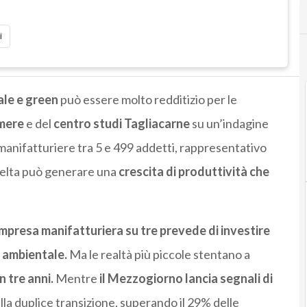
i
ale e green
può essere molto redditizio per le
mere
e del
centro studi Tagliacarne
su un’indagine
anifatturiere tra 5 e 499 addetti, rappresentativo
scelta può generare una
crescita di produttività che
impresa manifatturiera su tre prevede di investire
à ambientale.
Ma le realtà più piccole stentano a
n tre anni.
Mentre
il Mezzogiorno lancia segnali di
ella duplice transizione, superando il 29% delle