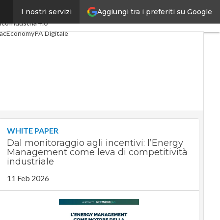
Aggiungi tra i preferiti su Google
I nostri servizi
imi articoli
Digital Economy
lco
Industria 4.0
acEconomy
PA Digitale
een economy
elligenza artificiale
deointerviste
 Guide di CorCom
Podcast
ivacy
WHITE PAPER
Dal monitoraggio agli incentivi: l’Energy
Management come leva di competitività
industriale
11 Feb 2026