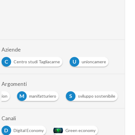
Aziende
C
U
Centro studi Tagliacarne
unioncamere
Argomenti
M
S
tion
manifatturiero
sviluppo sostenibile
Canali
D
Digital Economy
Green economy