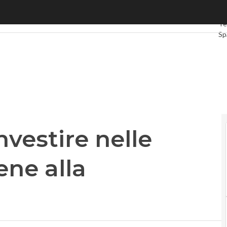
estire nelle “transizioni” fa bene alla produttività
Ult
Te
Sp
Gr
Int
Vi
Le
Pr
nvestire nelle
ene alla