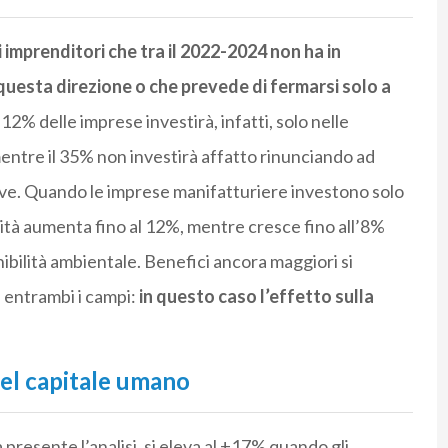
imprenditori che tra il 2022-2024 non ha in
questa direzione o che prevede di fermarsi solo a
Il 12% delle imprese investirà, infatti, solo nelle
 mentre il 35% non investirà affatto rinunciando ad
ve. Quando le imprese manifatturiere investono solo
ività aumenta fino al 12%, mentre cresce fino all’8%
bilità ambientale. Benefici ancora maggiori si
 entrambi i campi:
in questo caso l’effetto sulla
nel capitale umano
 presente l’analisi, si eleva al +17% quando gli