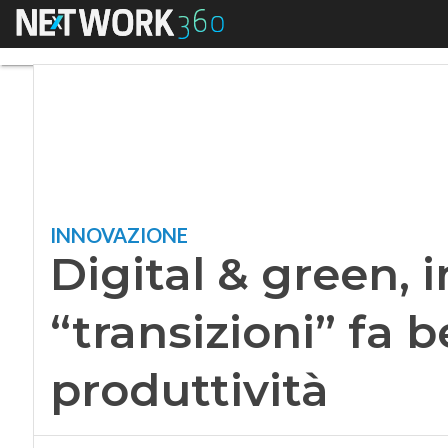
Menu
Digital & green, inv
INNOVAZIONE
Digital & green, i
“transizioni” fa b
produttività