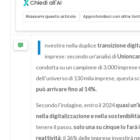
Chiedi all'AI
Riassumi questo articolo
Approfondisci con altre font
I
nvestire nella duplice
transizione digit
imprese: secondo un’analisi di
Unionca
condotta su un campione di 3.000 imprese m
dell’universo di 130 mila imprese, questa 
può arrivare fino al 14%.
Secondo l’indagine, entro il 2024
quasi un’
nella digitalizzazione e nella sostenibilit
tenere il passo,
solo una su cinque lo farà i
reattività
: il 36% delle imprese investirà n