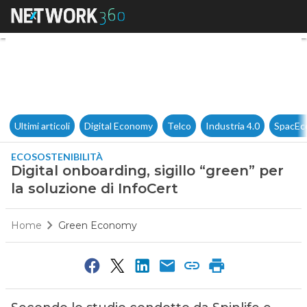
Digital onboarding, sigillo “gr
Ultimi articoli
Digital Economy
Telco
Industria 4.0
SpacEc
ECOSOSTENIBILITÀ
Digital onboarding, sigillo “green” per
la soluzione di InfoCert
Home
Green Economy