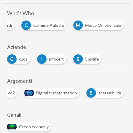
Who's Who
C
M
rnardi
Carmine Auletta
Marco Omodei Salè
…
Aziende
C
I
S
csqa
infocert
Spinlife
…
Argomenti
C
S
co2
Digital transformation
sostenibilità
…
Canali
Green economy