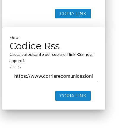
COPIA LINK
close
Codice Rss
Clicca sul pulsante per copiare il link RSS negli
appunti.
RSS link
COPIA LINK