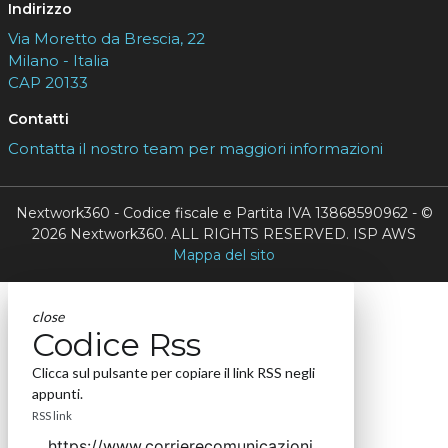
Indirizzo
Via Moretto da Brescia, 22
Milano - Italia
CAP 20133
Contatti
Contatta il nostro team per maggiori informazioni
Nextwork360 - Codice fiscale e Partita IVA 13868590962 - ©
2026 Nextwork360. ALL RIGHTS RESERVED. ISP AWS
Mappa del sito
close
Codice Rss
Clicca sul pulsante per copiare il link RSS negli
appunti.
RSS link