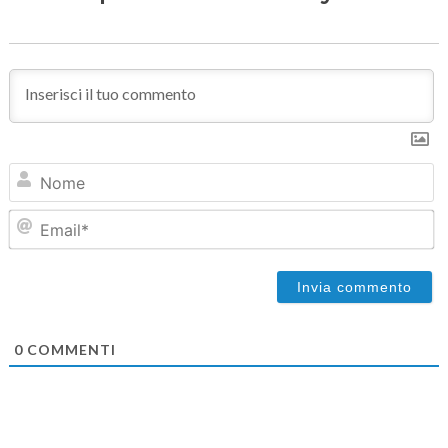
N
Em
0
COMMENTI