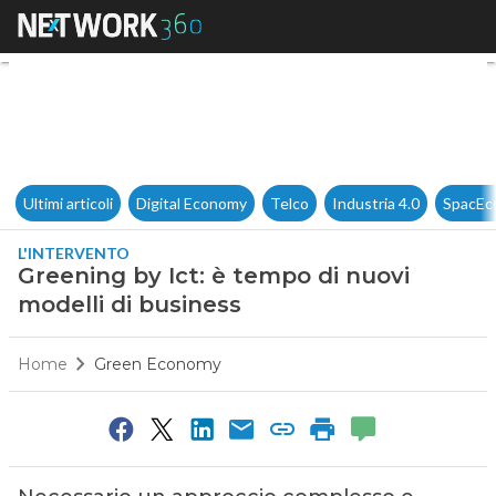
Greening by Ict: è tempo di n
Ultimi articoli
Digital Economy
Telco
Industria 4.0
SpacEc
L'INTERVENTO
Greening by Ict: è tempo di nuovi
modelli di business
Home
Green Economy