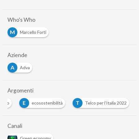
Who's Who
M
Marcello Forti
Aziende
A
Adva
Argomenti
E
T
atico
ecosostenibilità
Telco per l'Italia 2022
Canali
Green economy