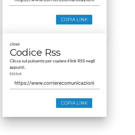
COPIA LINK
close
Codice Rss
Clicca sul pulsante per copiare il link RSS negli
appunti.
RSS link
COPIA LINK