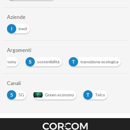
Aziende
I
inwit
Argomenti
S
T
 economy
sostenibilità
transizione ecologica
Canali
5
T
5G
Green economy
Telco