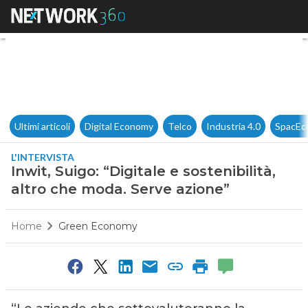
Inwit, Suigo: “Digitale e soste
Ultimi articoli
Digital Economy
Telco
Industria 4.0
SpacEc
L'INTERVISTA
Inwit, Suigo: “Digitale e sostenibilità,
altro che moda. Serve azione”
Home
Green Economy