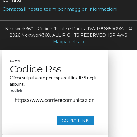
Contatti
Contatta il nostro team per maggiori informazioni
Nextwork360 - Codice fiscale e Partita IVA 13868590962 - ©
2026 Nextwork360. ALL RIGHTS RESERVED. ISP AWS
Mappa del sito
close
Codice Rss
Clicca sul pulsante per copiare il link RSS negli
appunti.
RSS link
COPIA LINK