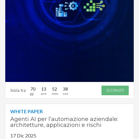
70
13
52
37
Inizia tra
ISCRIVITI
WHITE PAPER
Agenti AI per l’automazione aziendale:
architetture, applicazioni e rischi
17 Dic 2025