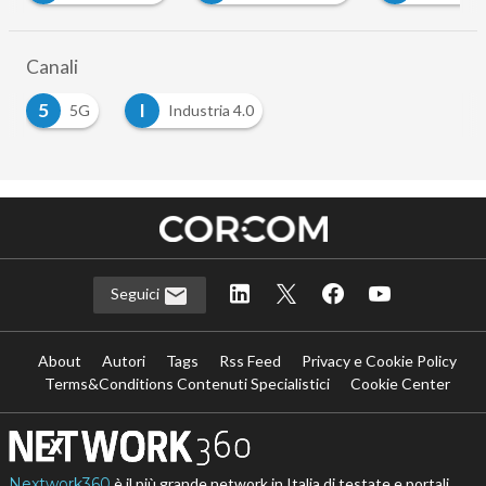
…
Canali
5
I
5G
Industria 4.0
Seguici
About
Autori
Tags
Rss Feed
Privacy e Cookie Policy
Terms&Conditions Contenuti Specialistici
Cookie Center
Nextwork360
è il più grande network in Italia di testate e portali