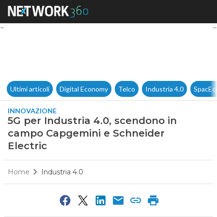
5G per Industria 4.0, scendo
Ultimi articoli
Digital Economy
Telco
Industria 4.0
SpacEc
INNOVAZIONE
5G per Industria 4.0, scendono in
campo Capgemini e Schneider
Electric
Home
Industria 4.0