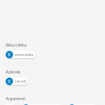
Who's Who
E
enrico pisino
Aziende
C
Cim 4.0
Argomenti