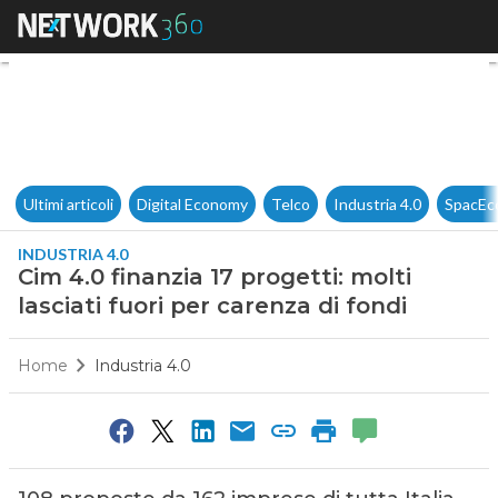
Cim 4.0 finanzia 17 progetti: m
Ultimi articoli
Digital Economy
Telco
Industria 4.0
SpacEc
INDUSTRIA 4.0
Cim 4.0 finanzia 17 progetti: molti
lasciati fuori per carenza di fondi
Home
Industria 4.0