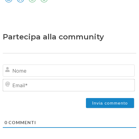
Partecipa alla community
N
Em
0
COMMENTI