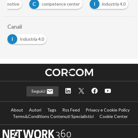
C
I
utomotive
competence center
industria 4.0
Canali
I
Industria 4.0
Seguici
About
Autori
Tags
Rss Feed
Privacy e Cookie Policy
Terms&Conditions Contenuti Specialistici
Cookie Center