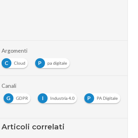
Argomenti
C
P
Cloud
pa digitale
Canali
G
I
P
GDPR
Industria 4.0
PA Digitale
Articoli correlati