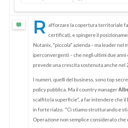
R
afforzare la copertura territoriale f
certificati, e spingere il posizioname
Nutanix, “piccola” azienda – ma leader nel 
iperconvergenti – che negli ultimi due anni è 
prevede una crescita sostenuta anche nel 
I numeri, quelli del business, sono top secr
policy pubblica. Ma il country manager
Albe
scalfito la superficie”, a far intendere che 
in forte rialzo. “Ci stiamo strutturando e s
Operazione non semplice considerato che c