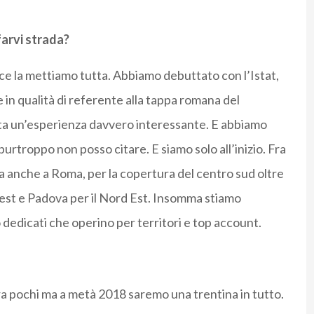
arvi strada?
 ce la mettiamo tutta. Abbiamo debuttato con l’Istat,
 in qualità di referente alla tappa romana del
ta un’esperienza davvero interessante. E abbiamo
rtroppo non posso citare. E siamo solo all’inizio. Fra
a anche a Roma, per la copertura del centro sud oltre
vest e Padova per il Nord Est. Insomma stiamo
 dedicati che operino per territori e top account.
ra pochi ma a metà 2018 saremo una trentina in tutto.