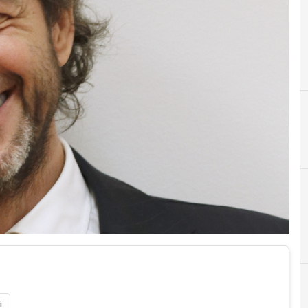
C
Cloud
i