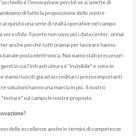
all’occhiello è l’innovazione perché se si smette di
ambiamo di fatto la proposizione delle nostre
mo acquisito una serie di realtà operative nel campo
la vera sfida. Il punto non sono più i data center: ormai
enter anche perché tutti oramai per lavorare hanno
la banale posta elettronica. Noi siamo stati precursori
nti in cui l’infrastruttura è “invisibile” e sono le
 se siamo riusciti già ad accreditarci presso importanti
e soluzioni hanno una marcia in più. Il nostro
r “testare” sul campo le nostre proposte.
nnovazione?
sono delle eccellenze anche in termini di competenze