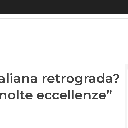
taliana retrograda? Luoghi comuni, molte eccellenze
italiana retrograda?
olte eccellenze”