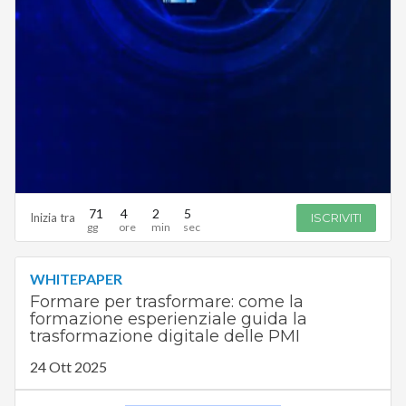
71
4
2
4
Inizia tra
ISCRIVITI
WHITEPAPER
Formare per trasformare: come la
formazione esperienziale guida la
trasformazione digitale delle PMI
24 Ott 2025