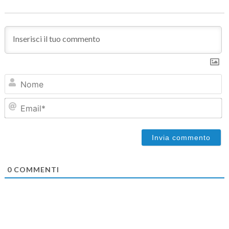
N
Em
0
COMMENTI