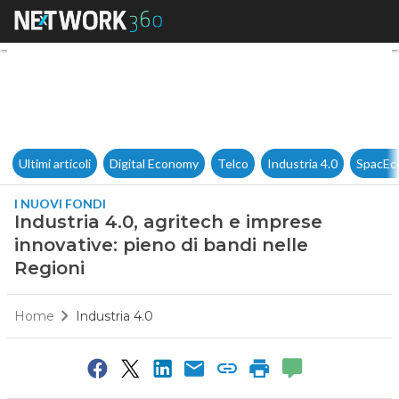
Industria 4.0, agritech e impr
Ultimi articoli
Digital Economy
Telco
Industria 4.0
SpacEc
I NUOVI FONDI
Industria 4.0, agritech e imprese
innovative: pieno di bandi nelle
Regioni
Home
Industria 4.0