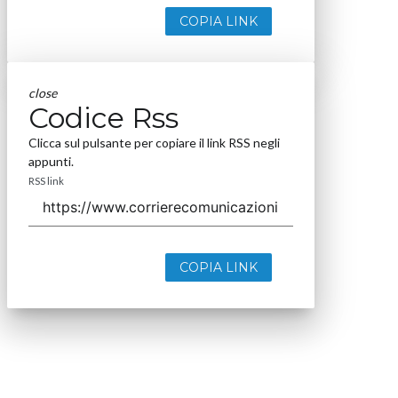
COPIA LINK
close
Codice Rss
Clicca sul pulsante per copiare il link RSS negli
appunti.
RSS link
COPIA LINK