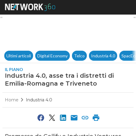
Industria 4.0, asse tra i dist
Ultimi articoli
Digital Economy
Telco
Industria 4.0
SpacEc
IL PIANO
Industria 4.0, asse tra i distretti di
Emilia-Romagna e Triveneto
Home
Industria 4.0