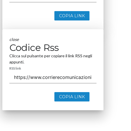
COPIA LINK
close
Codice Rss
Clicca sul pulsante per copiare il link RSS negli
appunti.
RSS link
COPIA LINK