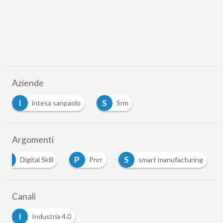
Aziende
I
S
intesa sanpaolo
Srm
Argomenti
D
P
S
Digital Skill
Pnrr
smart manufacturing
Canali
I
Industria 4.0