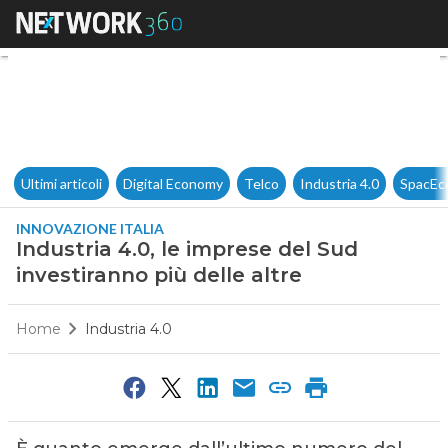
Industria 4.0, le imprese del S
Ultimi articoli
Digital Economy
Telco
Industria 4.0
SpacEc
INNOVAZIONE ITALIA
Industria 4.0, le imprese del Sud
investiranno più delle altre
Home
Industria 4.0