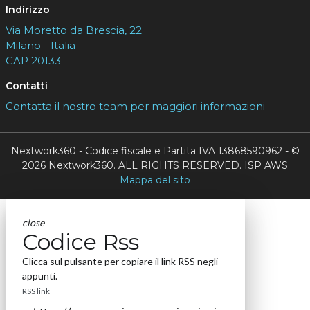
Indirizzo
Via Moretto da Brescia, 22
Milano - Italia
CAP 20133
Contatti
Contatta il nostro team per maggiori informazioni
Nextwork360 - Codice fiscale e Partita IVA 13868590962 - ©
2026 Nextwork360. ALL RIGHTS RESERVED. ISP AWS
Mappa del sito
close
Codice Rss
Clicca sul pulsante per copiare il link RSS negli
appunti.
RSS link