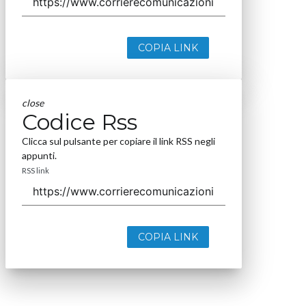
COPIA LINK
close
Codice Rss
Clicca sul pulsante per copiare il link RSS negli
appunti.
RSS link
COPIA LINK