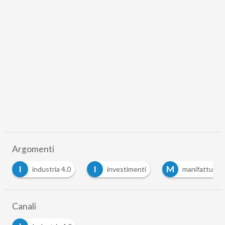
Argomenti
I
I
M
industria 4.0
investimenti
manifattura d
Canali