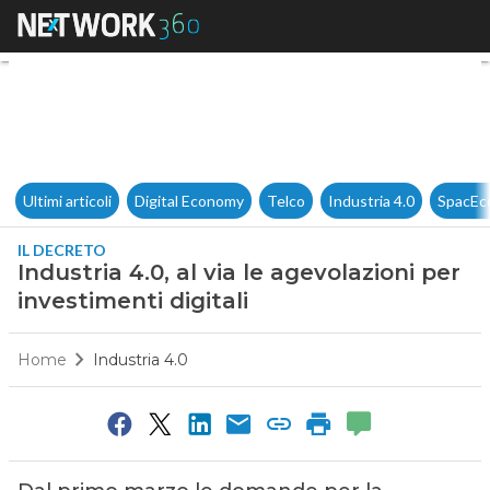
Industria 4.0, al via le agevol
Ultimi articoli
Digital Economy
Telco
Industria 4.0
SpacEc
IL DECRETO
Industria 4.0, al via le agevolazioni per
investimenti digitali
Home
Industria 4.0