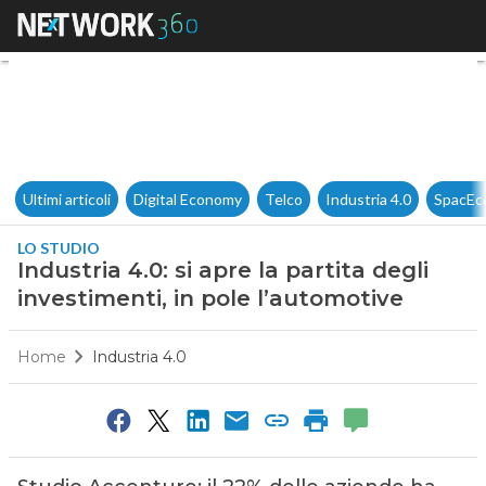
Industria 4.0: si apre la parti
Ultimi articoli
Digital Economy
Telco
Industria 4.0
SpacEc
LO STUDIO
Industria 4.0: si apre la partita degli
investimenti, in pole l’automotive
Home
Industria 4.0