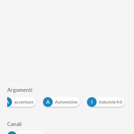
Argomenti
A
A
I
accenture
Automotive
industria 4.0
Canali