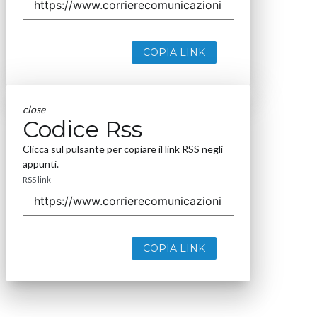
COPIA LINK
close
Codice Rss
Clicca sul pulsante per copiare il link RSS negli
appunti.
RSS link
COPIA LINK