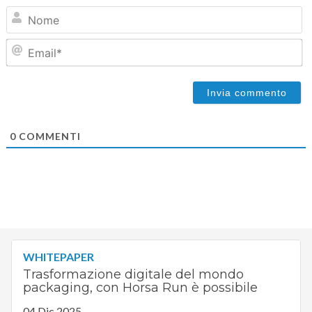
N
Em
0
COMMENTI
WHITEPAPER
Trasformazione digitale del mondo
packaging, con Horsa Run è possibile
04 Dic 2025