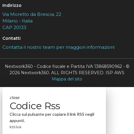
Indirizzo
Via Moretto da Brescia, 22
Milano - Italia
CAP 20133
Contatti
Contatta il nostro team per maggiori informazioni
Nextwork360 - Codice fiscale e Partita IVA 13868590962 - ©
2026 Nextwork360. ALL RIGHTS RESERVED. ISP AWS
Mappa del sito
close
Codice Rss
Clicca sul pulsante per copiare il link RSS negli
appunti.
RSS link