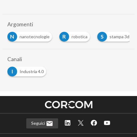
Argomenti
N
R
S
nanotecnologie
robotica
stampa 3d
Canali
I
Industria 4.0
Seguici