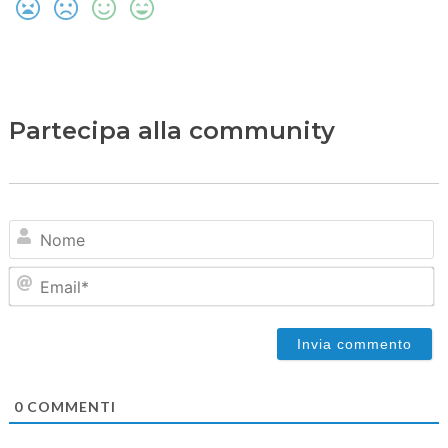
Partecipa alla community
N
Em
0
COMMENTI