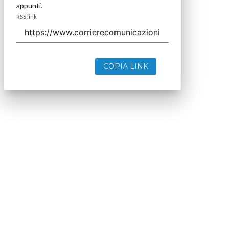
appunti.
RSS link
COPIA LINK