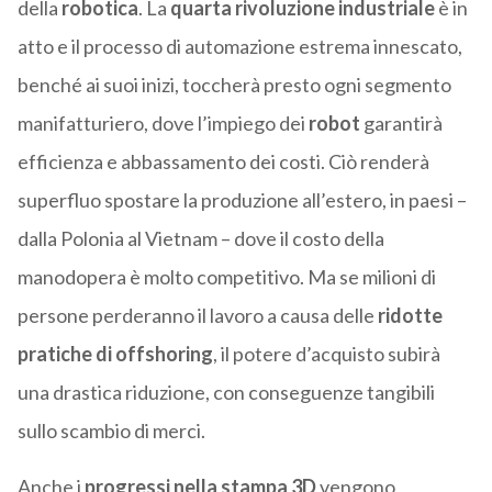
della
robotica
. La
quarta rivoluzione industriale
è in
atto e il processo di automazione estrema innescato,
benché ai suoi inizi, toccherà presto ogni segmento
manifatturiero, dove l’impiego dei
robot
garantirà
efficienza e abbassamento dei costi. Ciò renderà
superfluo spostare la produzione all’estero, in paesi –
dalla Polonia al Vietnam – dove il costo della
manodopera è molto competitivo. Ma se milioni di
persone perderanno il lavoro a causa delle
ridotte
pratiche di offshoring
, il potere d’acquisto subirà
una drastica riduzione, con conseguenze tangibili
sullo scambio di merci.
Anche i
progressi nella stampa 3D
vengono