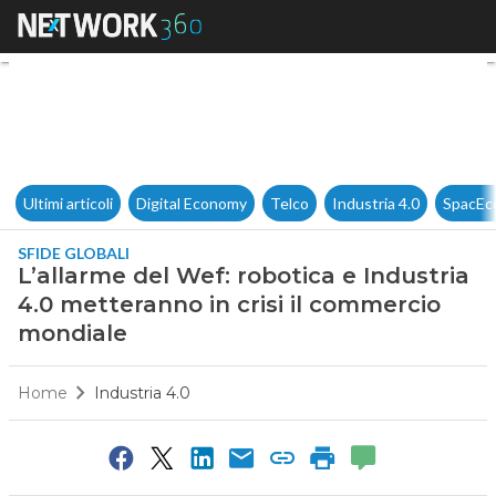
L’allarme del Wef: robotica e
Ultimi articoli
Digital Economy
Telco
Industria 4.0
SpacEc
SFIDE GLOBALI
L’allarme del Wef: robotica e Industria
4.0 metteranno in crisi il commercio
mondiale
Home
Industria 4.0