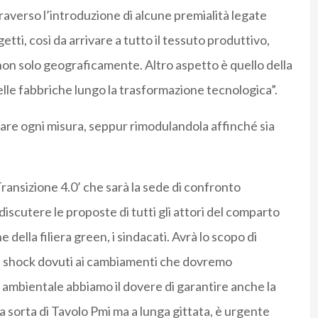
averso l’introduzione di alcune premialità legate
getti, così da arrivare a tutto il tessuto produttivo,
on solo geograficamente. Altro aspetto è quello della
le fabbriche lungo la trasformazione tecnologica”.
rmare ogni misura, seppur rimodulandola affinché sia
ransizione 4.0’ che sarà la sede di confronto
scutere le proposte di tutti gli attori del comparto
 della filiera green, i sindacati. Avrà lo scopo di
li shock dovuti ai cambiamenti che dovremo
à ambientale abbiamo il dovere di garantire anche la
a sorta di Tavolo Pmi ma a lunga gittata, è urgente