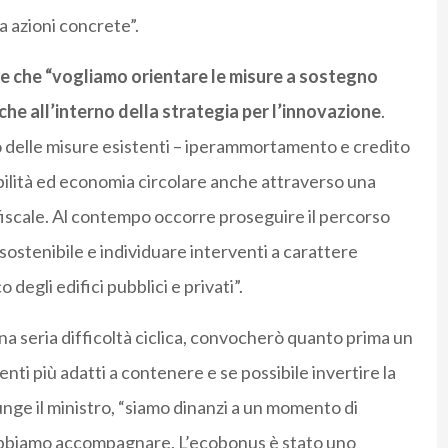
a azioni concrete”.
ce che “vogliamo orientare le misure a sostegno
he all’interno della strategia per l’innovazione
.
o delle misure esistenti – iperammortamento e credito
bilità ed economia circolare anche attraverso una
 fiscale. Al contempo occorre proseguire il percorso
à sostenibile e individuare interventi a carattere
degli edifici pubblici e privati”.
 una seria difficoltà ciclica, convocherò quanto prima un
enti più adatti a contenere e se possibile invertire la
nge il ministro, “siamo dinanzi a un momento di
obbiamo accompagnare. L’ecobonus è stato uno