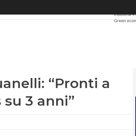
elli: “Pronti a spalmare i bonus su 3 anni”
Ultimi artico
Industria 4.
Green eco
Videointerv
Podcast
Pri
anelli: “Pronti a
 su 3 anni”