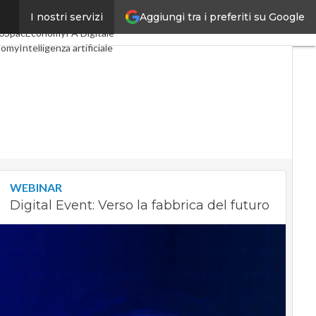
Aggiungi tra i preferiti su Google
I nostri servizi
li
Digital Economy
Telco
0
SpacEconomy
PA Digitale
nomy
Intelligenza artificiale
iste
Le Guide di CorCom
vacy
WEBINAR
Digital Event: Verso la fabbrica del futuro