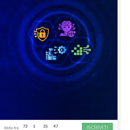
73
1
35
46
ISCRIVITI
Inizia tra