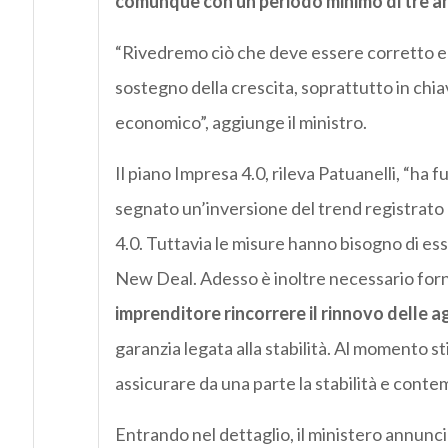
comunque con un periodo minimo di tre an
“Rivedremo ciò che deve essere corretto e 
sostegno della crescita, soprattutto in chi
economico”, aggiunge il ministro.
Il piano Impresa 4.0, rileva Patuanelli, “ha 
segnato un’inversione del trend registrato 
4.0. Tuttavia le misure hanno bisogno di es
New Deal. Adesso è inoltre necessario forni
imprenditore rincorrere il rinnovo delle a
garanzia legata alla stabilità. Al momento s
assicurare da una parte la stabilità e con
Entrando nel dettaglio, il ministero annuncia