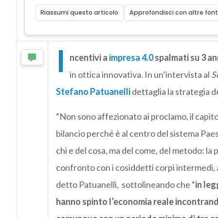
Riassumi questo articolo
Approfondisci con altre font
I
ncentivi a
impresa 4.0
spalmati su 3 an
in ottica innovativa. In un’intervista al
S
Stefano Patuanelli
dettaglia la strategia d
“Non sono affezionato ai proclamo, il capito
bilancio perché è al centro del sistema Pae
chi e del cosa, ma del come, del metodo: la 
confronto con i cosiddetti corpi intermedi, a
detto Patuanelli, sottolineando che “
in le
hanno spinto l’economia reale incontrando