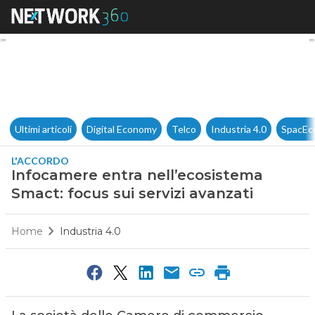
Infocamere entra nell’ecosist
Ultimi articoli
Digital Economy
Telco
Industria 4.0
SpacEc
L'ACCORDO
Infocamere entra nell’ecosistema
Smact: focus sui servizi avanzati
Home
Industria 4.0