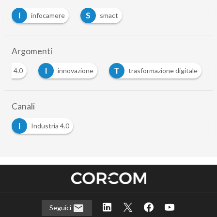
I
S
infocamere
smact
Argomenti
I
T
tria 4.0
innovazione
trasformazione digitale
Canali
I
Industria 4.0
Seguici