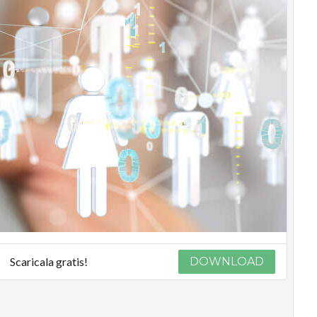
Scaricala gratis!
DOWNLOAD