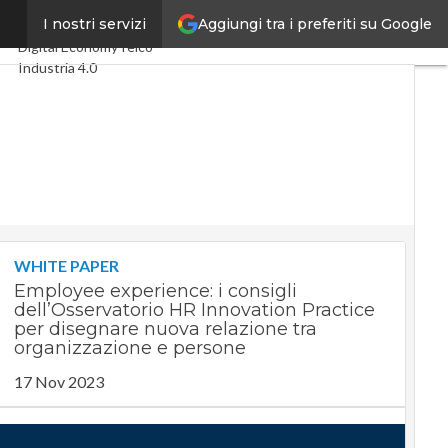
Aggiungi tra i preferiti su Google
nno
I nostri servizi
Ultimi articoli
Digital Economy
Telco
Industria 4.0
SpacEconomy
PA Digitale
Green economy
Intelligenza artificiale
Videointerviste
Le Guide di CorCom
Podcast
Privacy
WHITE PAPER
Employee experience: i consigli
dell’Osservatorio HR Innovation Practice
per disegnare nuova relazione tra
organizzazione e persone
17 Nov 2023