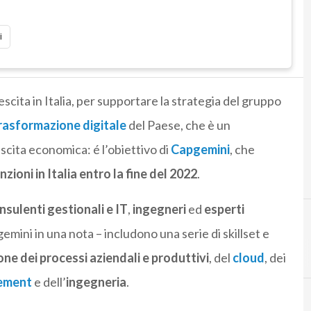
i
scita in Italia, per supportare la strategia del gruppo
rasformazione digitale
del Paese, che è un
escita economica: é l’obiettivo di
Capgemini
, che
ioni in Italia entro la fine del 2022
.
nsulenti gestionali e IT
,
ingegneri
ed
esperti
gemini in una nota – includono una serie di skillset e
one dei processi aziendali e produttivi
, del
cloud
, dei
ement
e dell’
ingegneria
.