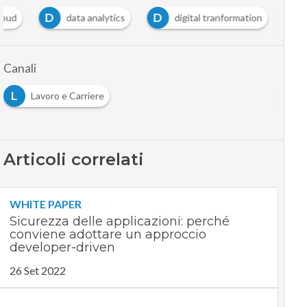
D
D
loud
data analytics
digital tranformation
Canali
L
Lavoro e Carriere
Articoli correlati
WHITE PAPER
Sicurezza delle applicazioni: perché
conviene adottare un approccio
developer-driven
26 Set 2022