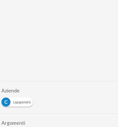
Aziende
C
capgemini
Argomenti