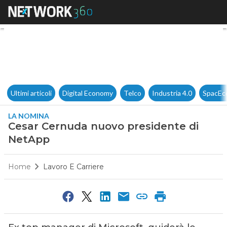
Cesar Cernuda nuovo preside
Ultimi articoli
Digital Economy
Telco
Industria 4.0
SpacEc
LA NOMINA
Cesar Cernuda nuovo presidente di
NetApp
Home
Lavoro E Carriere