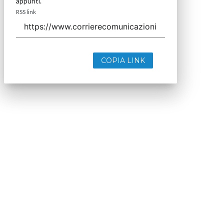
appunti.
RSS link
COPIA LINK