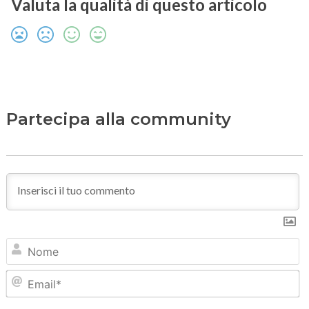
Valuta la qualità di questo articolo
Partecipa alla community
N
Em