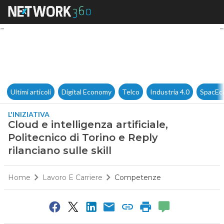
Cloud e intelligenza artificiale
Ultimi articoli
Digital Economy
Telco
Industria 4.0
SpacEc
L'INIZIATIVA
Cloud e intelligenza artificiale,
Politecnico di Torino e Reply
rilanciano sulle skill
Home
Lavoro E Carriere
Competenze