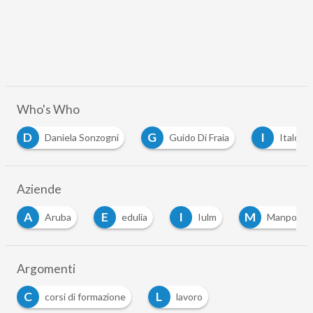
Who's Who
G
I
M
Guido Di Fraia
Italo PIroddi
mariangela 
Aziende
E
I
M
N
edulia
Iulm
Manpower
Ntt D
Argomenti
C
L
corsi di formazione
lavoro