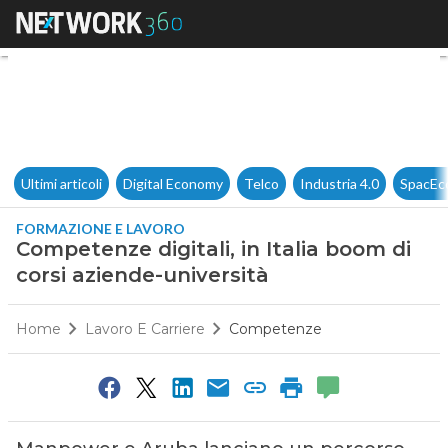
Competenze digitali, in Italia
Ultimi articoli
Digital Economy
Telco
Industria 4.0
SpacEc
FORMAZIONE E LAVORO
Competenze digitali, in Italia boom di
corsi aziende-università
Home
Lavoro E Carriere
Competenze