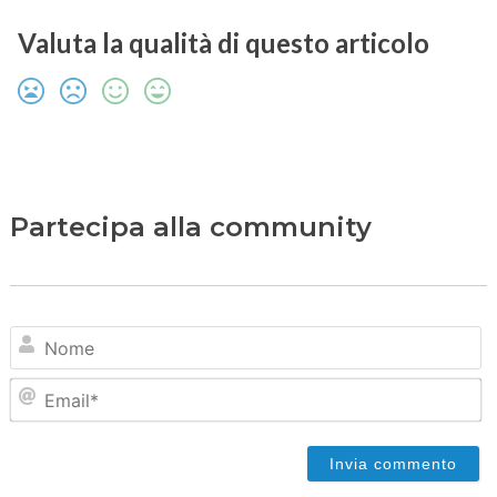
Valuta la qualità di questo articolo
Partecipa alla community
N
Em