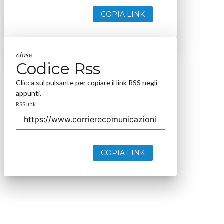
COPIA LINK
close
Codice Rss
Clicca sul pulsante per copiare il link RSS negli
appunti.
RSS link
COPIA LINK