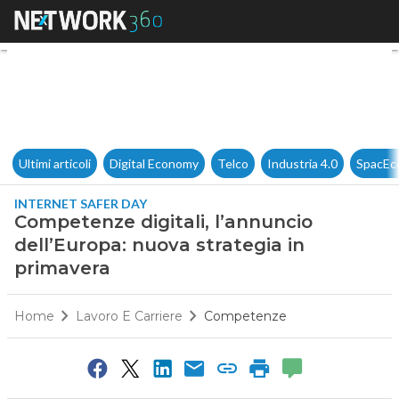
Competenze digitali, l’annunc
Ultimi articoli
Digital Economy
Telco
Industria 4.0
SpacEc
INTERNET SAFER DAY
Competenze digitali, l’annuncio
dell’Europa: nuova strategia in
primavera
Home
Lavoro E Carriere
Competenze