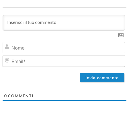
N
Em
0
COMMENTI