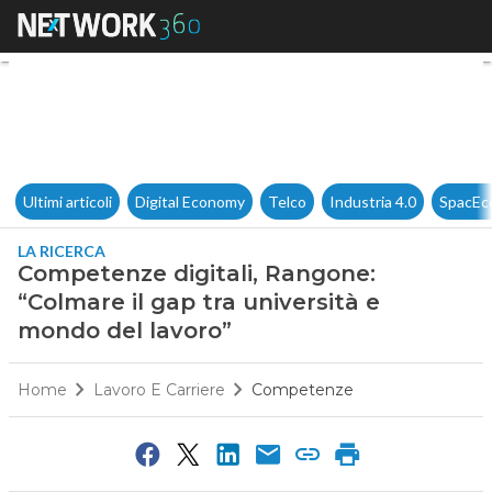
Competenze digitali, Rangone:
Ultimi articoli
Digital Economy
Telco
Industria 4.0
SpacEc
LA RICERCA
Competenze digitali, Rangone:
“Colmare il gap tra università e
mondo del lavoro”
Home
Lavoro E Carriere
Competenze