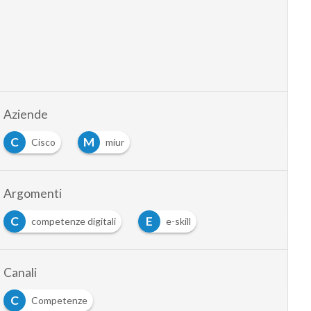
Aziende
C
M
Cisco
miur
Argomenti
C
E
competenze digitali
e-skill
Canali
C
Competenze