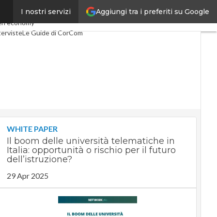
Aggiungi tra i preferiti su Google
I nostri servizi
Telco
Industria 4.0
en economy
terviste
Le Guide di CorCom
WHITE PAPER
Il boom delle università telematiche in
Italia: opportunità o rischio per il futuro
dell’istruzione?
29 Apr 2025