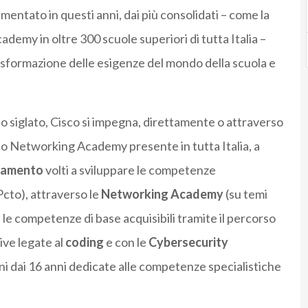
entato in questi anni, dai più consolidati – come la
emy in oltre 300 scuole superiori di tutta Italia –
rasformazione delle esigenze del mondo della scuola e
do siglato, Cisco si impegna, direttamente o attraverso
sco Networking Academy presente in tutta Italia, a
ntamento
volti a sviluppare le competenze
 Pcto), attraverso le
Networking Academy
(su temi
e le competenze di base acquisibili tramite il percorso
ive legate al
coding
e con le
Cybersecurity
vani dai 16 anni dedicate alle competenze specialistiche