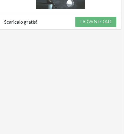
Scaricalo gratis!
DOWNLOAD