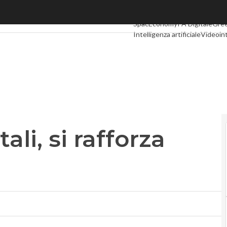
, si rafforza l’asse Cisco-Miur
Ultimi articoli
Digital Economy
SpacEconomy
PA Digitale
Gre
Intelligenza artificiale
Videoin
Podcast
Privacy
li, si rafforza