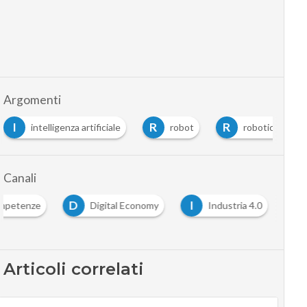
Argomenti
I
R
R
intelligenza artificiale
robot
robotica
Canali
D
I
mpetenze
Digital Economy
Industria 4.0
Articoli correlati