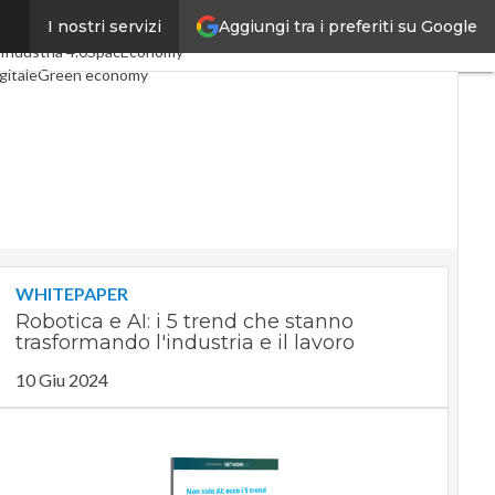
Aggiungi tra i preferiti su Google
I nostri servizi
 articoli
Digital Economy
Industria 4.0
SpacEconomy
gitale
Green economy
igenza artificiale
interviste
ide di CorCom
Podcast
cy
WHITEPAPER
Robotica e AI: i 5 trend che stanno
trasformando l'industria e il lavoro
10 Giu 2024