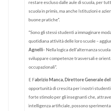
restare escluso dalle aule di scuola, per tutti
scuola in primis, ma anche Istituzioni e az
buone pratiche”.
“Sono gli stessi studenti a immaginare modal
quotidiana attività delle loro scuole – aggi
Agnelli
– Nella logica dell’alternanza scuol
sviluppare competenze trasversali e orientan
occupazionali”.
E F
abrizio Manca, Direttore Generale del
opportunità di crescita per i nostri studenti
forte stimolo per gli insegnanti che, attrav
intelligenza artificiale, possono speriment