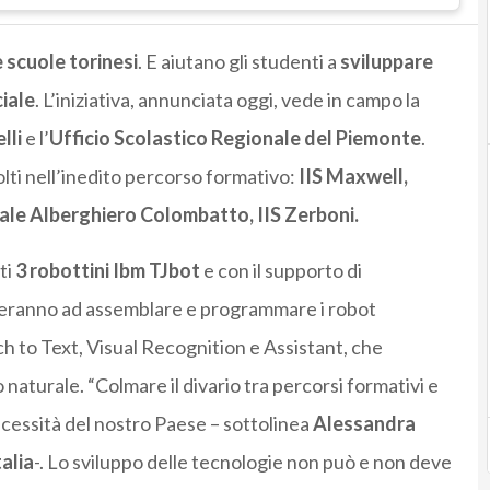
 scuole torinesi
. E aiutano gli studenti a
sviluppare
ciale
. L’iniziativa, annunciata oggi, vede in campo la
lli
e l’
Ufficio Scolastico Regionale del Piemonte
.
volti nell’inedito percorso formativo:
IIS Maxwell,
onale Alberghiero Colombatto, IIS Zerboni.
ti
3 robottini Ibm TJbot
e con il supporto di
cederanno ad assemblare e programmare i robot
h to Text, Visual Recognition e Assistant, che
 naturale. “Colmare il divario tra percorsi formativi e
ecessità del nostro Paese – sottolinea
Alessandra
alia
-. Lo sviluppo delle tecnologie non può e non deve