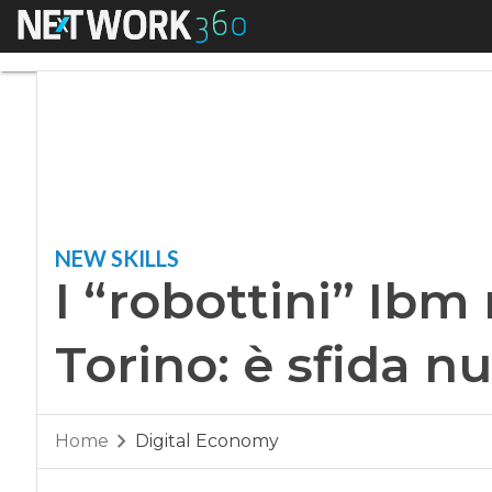
Menu
I “robottini” Ibm n
NEW SKILLS
I “robottini” Ibm 
Torino: è sfida 
Home
Digital Economy