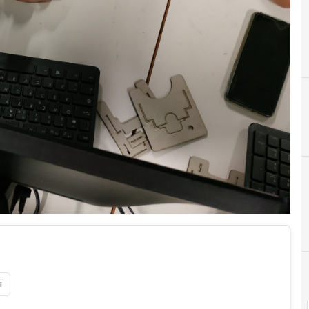
C
competenze digitali
C
Co
i