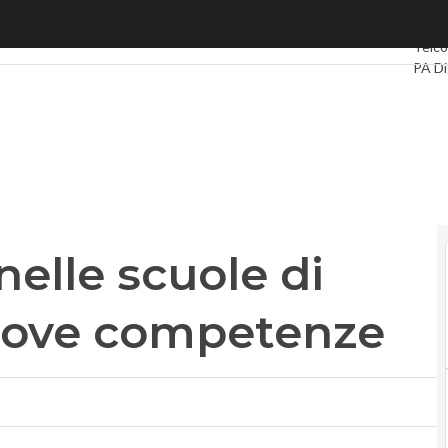
elle scuole di Torino: è sfida nuove competenze
Ultimi
Telco
PA Di
Intell
Video
Le Gu
Priva
nelle scuole di
nuove competenze