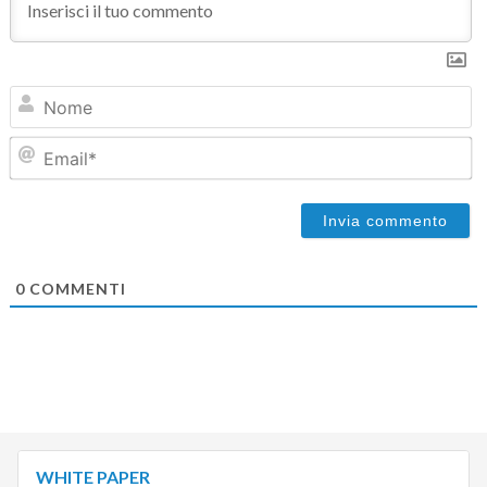
N
Em
0
COMMENTI
WHITE PAPER