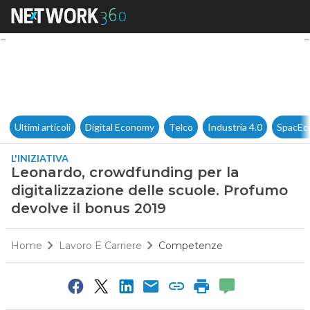
Leonardo, crowdfunding per la
Ultimi articoli
Digital Economy
Telco
Industria 4.0
SpacEc
L'INIZIATIVA
Leonardo, crowdfunding per la
digitalizzazione delle scuole. Profumo
devolve il bonus 2019
Home
Lavoro E Carriere
Competenze