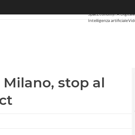
lano, stop al gender gap nell’Ict
Ultimi articoli
Digital Eco
SpacEconomy
PA Digitale
Intelligenza artificiale
Vid
Le Guide di CorCom
Podc
Milano, stop al
ct