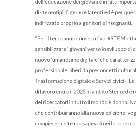
dell’educazione dei giovani è infatti impor
di stereotipi di genere latenti ed è per qu
indirizzate proprio a genitori e insegnanti.
“Per il terzo anno consecutivo, #STEMintheC
sensibilizzare i giovani verso lo sviluppo d
nuovo ‘umanesimo digitale’ che caratterizza
professionale, liberi da preconcetti cultura
Trasformazione digitale e Servizi civici – Le
di lavoro entro il 2025 in ambito Stem ed è
dei ricercatori in tutto il mondo è donna. N
che contribuiranno alla nuova edizione, vogl
compiere scelte consapevoli nei loro percorsi 