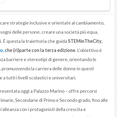
icare strategie inclusive e orientate al cambiamento,
bisogni delle persone, creare una società più equa,
i. È questa la traiettoria che guida
STEMinTheCity,
no
, che (ri)parte con la terza edizione
. L’obiettivo è
za barriere e stereotipi di genere, orientando le
i, promuovendo la carriera delle donne in questi
tutti i livelli scolastici e universitari.
resentata oggi a Palazzo Marino – offre percorsi
Primarie, Secondarie di Primo e Secondo grado, fino alle
’alleanza con i protagonisti della crescita e