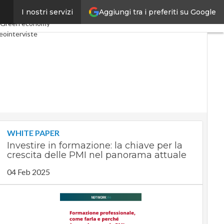
Aggiungi tra i preferiti su Google
I nostri servizi
nomy
Telco
Industria 4.0
Green economy
eointerviste
ast
Privacy
WHITE PAPER
Investire in formazione: la chiave per la
crescita delle PMI nel panorama attuale
04 Feb 2025