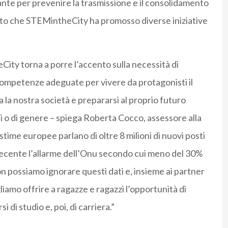
tante per prevenire la trasmissione e il consolidamento
esto che STEMintheCity ha promosso diverse iniziative
ity torna a porre l’accento sulla necessità di
i competenze adeguate per vivere da protagonisti il
 la nostra società e prepararsi al proprio futuro
li o di genere – spiega Roberta Cocco, assessore alla
 stime europee parlano di oltre 8 milioni di nuovi posti
 recente l’allarme dell’Onu secondo cui meno del 30%
on possiamo ignorare questi dati e, insieme ai partner
iamo offrire a ragazze e ragazzi l’opportunità di
di studio e, poi, di carriera.”