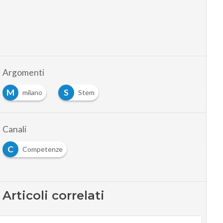
Argomenti
M
S
milano
Stem
Canali
C
Competenze
Articoli correlati