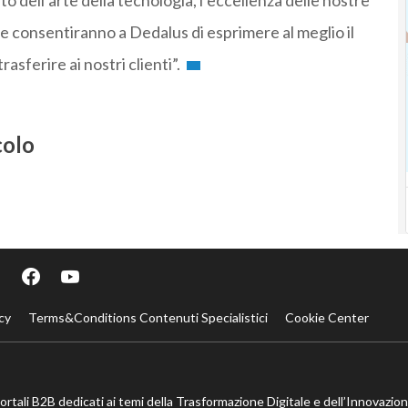
tato dell’arte della tecnologia, l’eccellenza delle nostre
e consentiranno a Dedalus di esprimere al meglio il
sferire ai nostri clienti”.
colo
cy
Terms&Conditions Contenuti Specialistici
Cookie Center
portali B2B dedicati ai temi della Trasformazione Digitale e dell’Innovazio