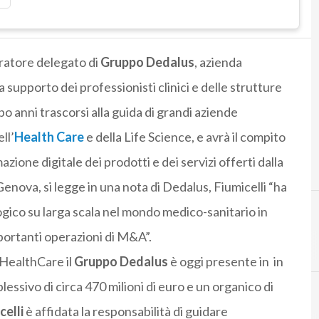
ratore delegato di
Gruppo Dedalus
, azienda
a supporto dei professionisti clinici e delle strutture
opo anni trascorsi alla guida di grandi aziende
ll’
Health Care
e della Life Science, e avrà il compito
zione digitale dei prodotti e dei servizi offerti dalla
 Genova, si legge in una nota di Dedalus, Fiumicelli “ha
ogico su larga scala nel mondo medico-sanitario in
portanti operazioni di M&A”.
Digital transform
 HealthCare il
Gruppo Dedalus
è oggi presente in
in
essivo di circa 470 milioni di euro e un organico di
elli
è affidata la responsabilità di guidare