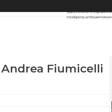
drea Fiumicelli è il nuovo Ad
Ultimi articoli
Digital Economy
SpacEconomy
PA Digitale
Gre
Intelligenza artificiale
Videoin
Le Guide di CorCom
Podcast
Andrea Fiumicelli