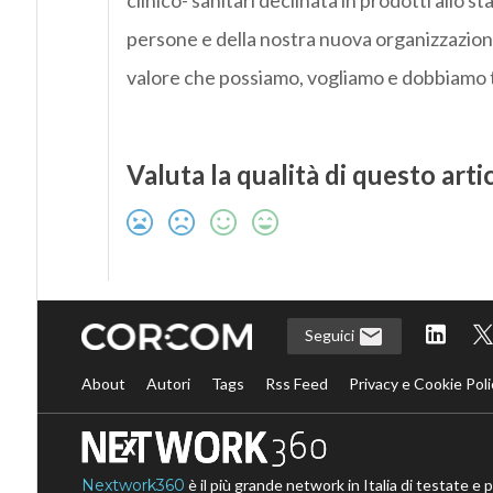
clinico- sanitari declinata in prodotti allo s
persone e della nostra nuova organizzazion
valore che possiamo, vogliamo e dobbiamo tra
Valuta la qualità di questo arti
Seguici
About
Autori
Tags
Rss Feed
Privacy e Cookie Poli
Nextwork360
è il più grande network in Italia di testate e 