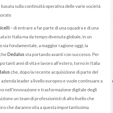
basata sulla continuità operativa delle varie società
orate
.
celli
– di entrare a far parte di una squadra e di una
ta in Italia ma da tempo divenuta globale, in un
 sia fondamentale, a maggior ragione oggi, la
 che
Dedalus
sta portando avanti con successo. Per
anti anni di vita e lavoro all’estero, torno in Italia
alus
che, dopo la recente acquisizione di parte del
 azienda leader a livello europeo e vuole continuare a
no nell’innovazione e trasformazione digitale degli
zione un team di professionisti di alto livello che
 loro che daranno vita a questa importantissima