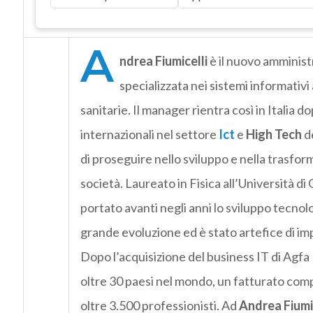
A
ndrea Fiumicelli
è il nuovo amminist
specializzata nei sistemi informativi 
sanitarie. Il manager rientra così in Italia d
internazionali nel settore
Ict
e
High Tech
de
di proseguire nello sviluppo e nella trasforma
società. Laureato in Fisica all’Università di
portato avanti negli anni lo sviluppo tecnol
grande evoluzione ed è stato artefice di im
Dopo l’acquisizione del business IT di Agfa
oltre 30 paesi nel mondo, un fatturato compl
oltre 3.500 professionisti. Ad
Andrea Fiumic