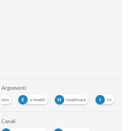
Argomenti
E
H
I
ation
e-health
healthcare
ict
Canali