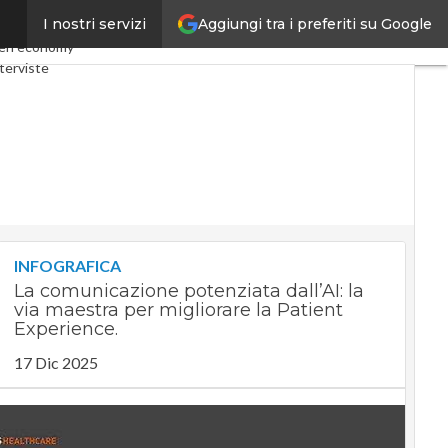
Aggiungi tra i preferiti su Google
I nostri servizi
Telco
Industria 4.0
en economy
terviste
Privacy
INFOGRAFICA
La comunicazione potenziata dall’AI: la
via maestra per migliorare la Patient
Experience.
17 Dic 2025