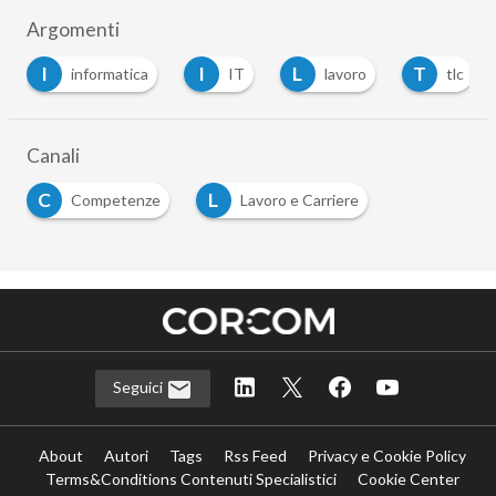
Argomenti
I
I
L
T
informatica
IT
lavoro
tlc
Canali
C
L
Competenze
Lavoro e Carriere
…
Seguici
About
Autori
Tags
Rss Feed
Privacy e Cookie Policy
Terms&Conditions Contenuti Specialistici
Cookie Center