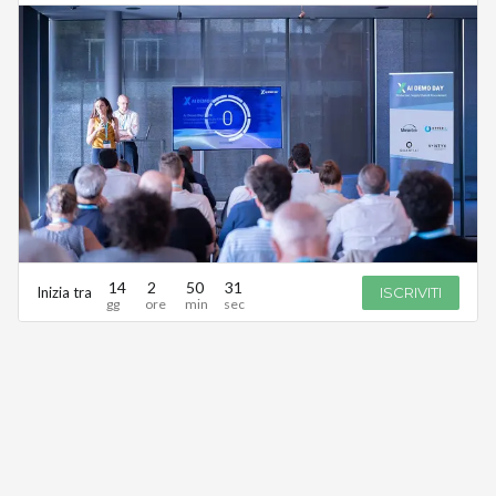
14
2
50
31
Inizia tra
ISCRIVITI