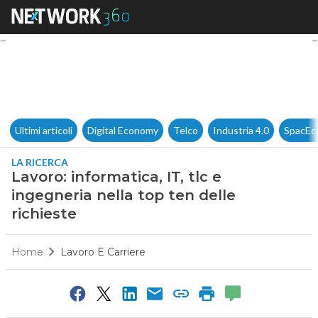
Lavoro: informatica, IT, tlc e 
Ultimi articoli
Digital Economy
Telco
Industria 4.0
SpacEc
LA RICERCA
Lavoro: informatica, IT, tlc e
ingegneria nella top ten delle
richieste
Home
Lavoro E Carriere