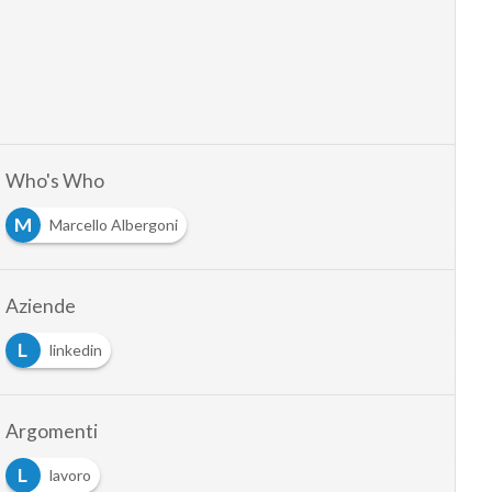
Who's Who
M
Marcello Albergoni
Aziende
L
linkedin
Argomenti
L
lavoro