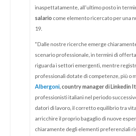
inaspettatamente, all’ultimo posto in termini
salario
come elemento ricercato per una nuo
19.
“Dalle nostre ricerche emerge chiaramente 
scenario professionale, in termini di offer
riguarda i settori emergenti, mentre registr
professionali dotate di competenze, più o m
Albergoni
, country manager di Linkedin It
professionisti italiani nel periodo successiv
datori di lavoro, il corretto equilibrio tra vit
arricchire il proprio bagaglio di nuove esp
chiaramente degli elementi preferenziali r