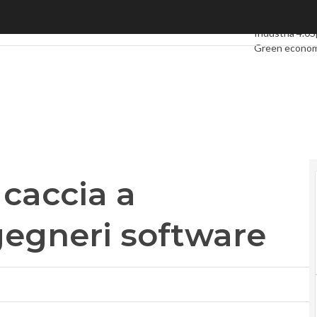
caccia a sviluppatori e ingegneri software
Ultimi articoli
D
Industria 4.0
S
Green econo
Videointervis
Podcast
Priva
è caccia a
ngegneri software