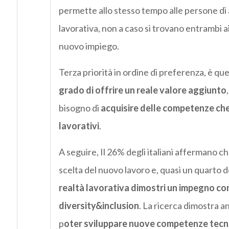
permette allo stesso tempo alle persone di a
lavorativa, non a caso si trovano entrambi ai
nuovo impiego.
Terza priorità in ordine di preferenza, è que
grado di offrire un reale valore aggiunto
bisogno di
acquisire delle competenze che s
lavorativi
.
A seguire, Il 26% degli italiani affermano ch
scelta del nuovo lavoro e, quasi un quarto d
realtà lavorativa dimostri un impegno con
diversity&inclusion
. La ricerca dimostra an
p
oter sviluppare nuove competenze tecni