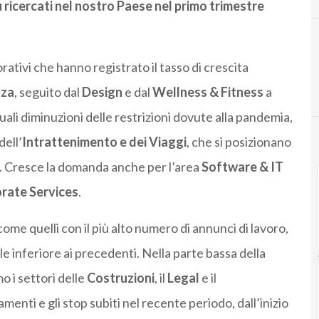
iù ricercati nel nostro Paese nel primo trimestre
orativi che hanno registrato il tasso di crescita
zza
, seguito dal
Design
e dal
Wellness & Fitness
a
ali diminuzioni delle restrizioni dovute alla pandemia,
ell’
Intrattenimento e dei Viaggi
, che si posizionano
ca. Cresce la domanda anche per l’area
Software & IT
rate Services
.
ome quelli con il più alto numero di annunci di lavoro,
 inferiore ai precedenti. Nella parte bassa della
o i settori delle
Costruzioni
, il
Legal
e il
amenti e gli stop subiti nel recente periodo, dall’inizio