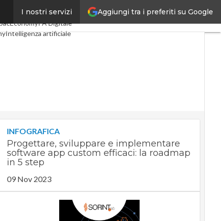
Aggiungi tra i preferiti su Google
I nostri servizi
igital Economy
Telco
pacEconomy
PA Digitale
my
Intelligenza artificiale
te
Le Guide di CorCom
cy
INFOGRAFICA
Progettare, sviluppare e implementare
software app custom efficaci: la roadmap
in 5 step
09 Nov 2023