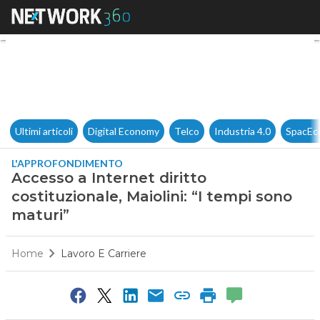
Accesso a Internet diritto cost
Ultimi articoli
Digital Economy
Telco
Industria 4.0
SpacEc
L'APPROFONDIMENTO
Accesso a Internet diritto
costituzionale, Maiolini: “I tempi sono
maturi”
Home
Lavoro E Carriere