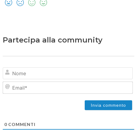
Partecipa alla community
N
Em
0
COMMENTI