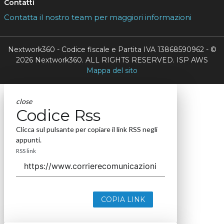
Contatti
Contatta il nostro team per maggiori informazioni
Nextwork360 - Codice fiscale e Partita IVA 13868590962 - ©
2026 Nextwork360. ALL RIGHTS RESERVED. ISP AWS
Mappa del sito
close
Codice Rss
Clicca sul pulsante per copiare il link RSS negli
appunti.
RSS link
COPIA LINK