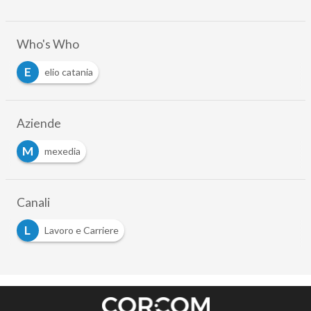
Who's Who
E
elio catania
Aziende
M
mexedia
Canali
L
Lavoro e Carriere