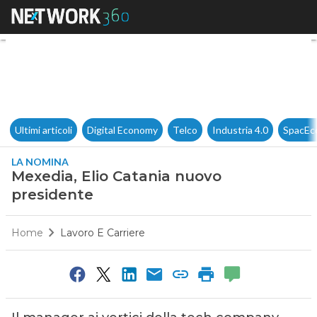
Mexedia, Elio Catania nuovo 
Ultimi articoli
Digital Economy
Telco
Industria 4.0
SpacEc
LA NOMINA
Mexedia, Elio Catania nuovo
presidente
Home
Lavoro E Carriere