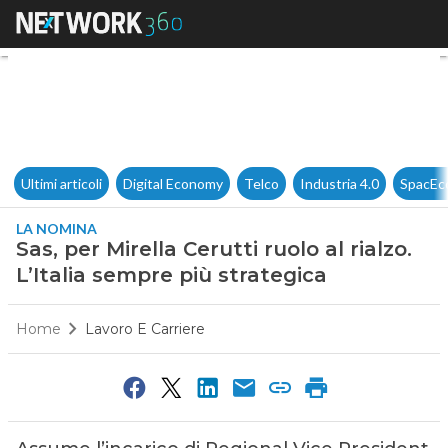
Sas, per Mirella Cerutti ruolo a
Ultimi articoli
Digital Economy
Telco
Industria 4.0
SpacEc
LA NOMINA
Sas, per Mirella Cerutti ruolo al rialzo.
L’Italia sempre più strategica
Home
Lavoro E Carriere