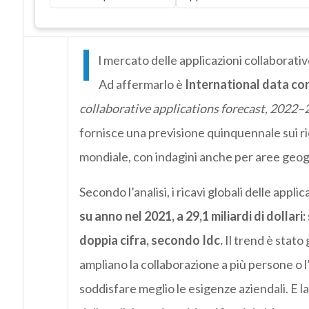
I
l mercato delle applicazioni collaborati
Ad affermarlo è
International data cor
collaborative applications forecast, 2022–
fornisce una previsione quinquennale sui ri
mondiale, con indagini anche per aree geog
Secondo l’analisi, i ricavi globali delle appl
su anno nel 2021,
a 29,1 miliardi di dollari
:
doppia cifra, secondo Idc.
Il trend è stato 
ampliano la collaborazione a più persone o l’
soddisfare meglio le esigenze aziendali. E la