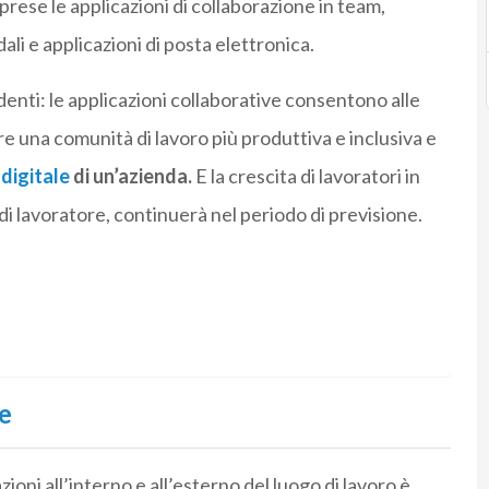
prese le applicazioni di collaborazione in team,
li e applicazioni di posta elettronica.
denti: le applicazioni collaborative consentono alle
re una comunità di lavoro più produttiva e inclusiva e
digitale
di un’azienda.
E la crescita di lavoratori in
o di lavoratore, continuerà nel periodo di previsione.
e
ioni all’interno e all’esterno del luogo di lavoro è