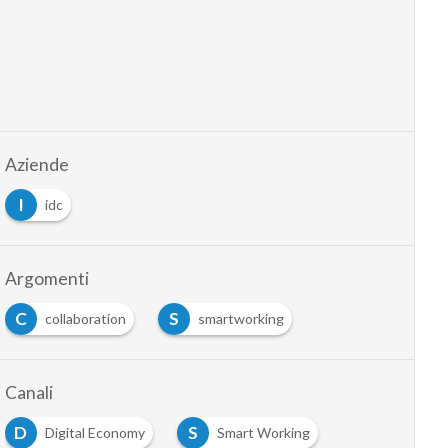
Aziende
I
idc
Argomenti
C
S
collaboration
smartworking
Canali
D
S
Digital Economy
Smart Working