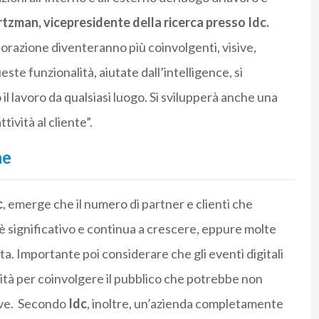
rtzman
, vicepresidente della ricerca presso Idc.
aborazione diventeranno più coinvolgenti, visive,
te funzionalità, aiutate dall’intelligence, si
 lavoro da qualsiasi luogo. Si svilupperà anche una
ività al cliente”.
he
c
, emerge che il numero di partner e clienti che
 è significativo e continua a crescere, eppure molte
rta. Importante poi considerare che g
li eventi digitali
à per coinvolgere il pubblico che potrebbe non
ave.
Secondo
Idc
, inoltre, un’azienda completamente