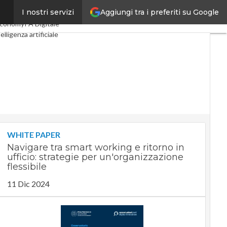
Aggiungi tra i preferiti su Google
I nostri servizi
al Economy
Telco
Economy
PA Digitale
elligenza artificiale
 Guide di CorCom
Podcast
WHITE PAPER
Navigare tra smart working e ritorno in
ufficio: strategie per un'organizzazione
flessibile
11 Dic 2024