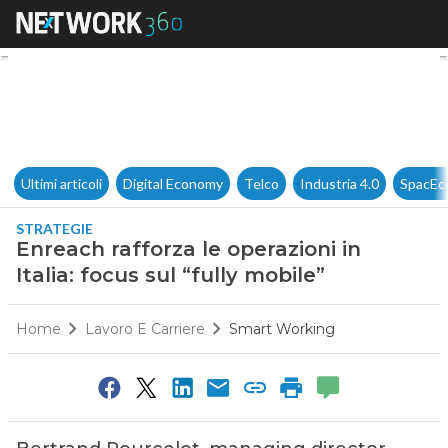
Enreach rafforza le operazioni i
Ultimi articoli
Digital Economy
Telco
Industria 4.0
SpacEc
STRATEGIE
Enreach rafforza le operazioni in
Italia: focus sul “fully mobile”
Home
Lavoro E Carriere
Smart Working