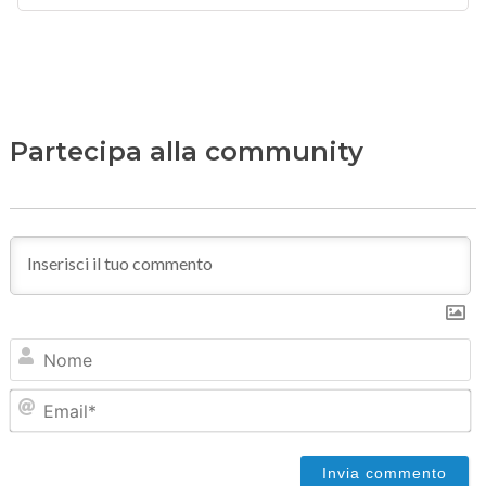
Partecipa alla community
N
Em