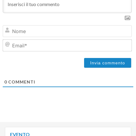
N
Em
0
COMMENTI
EVENTO