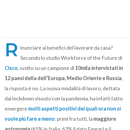
R
inunciare ai benefici del lavorare da casa?
Secondo lo studio Workforce of the Future di
Cisco
, svolto su un campione di
10mila intervistati in
12 paesi della dell’Europa, Medio Oriente e Russia
,
la risposta è no. La nuova modalità di lavoro, dettata
dal lockdown vissuto con la pandemia, ha infatti fatto
emergere
molti aspetti positivi dei quali ora non si
vuole più fare a meno
: primi fra tutti, la
maggiore
autonomia
(65% in Italia; 63% il dato Emear) e il