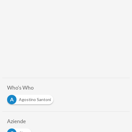
Who's Who
A
Agostino Santoni
Aziende