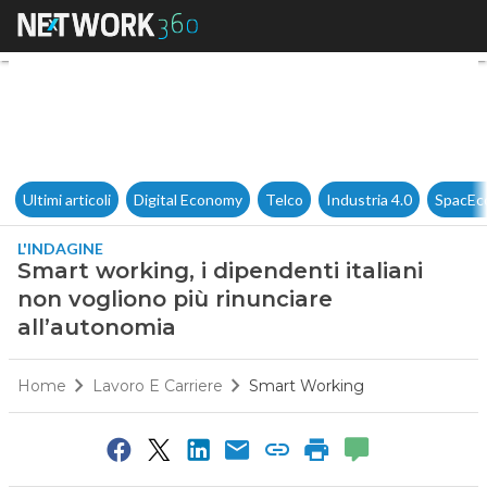
Smart working, i dipendenti i
Ultimi articoli
Digital Economy
Telco
Industria 4.0
SpacEc
L'INDAGINE
Smart working, i dipendenti italiani
non vogliono più rinunciare
all’autonomia
Home
Lavoro E Carriere
Smart Working