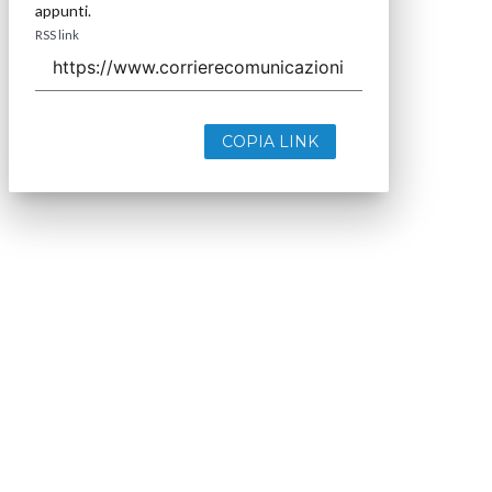
appunti.
RSS link
COPIA LINK