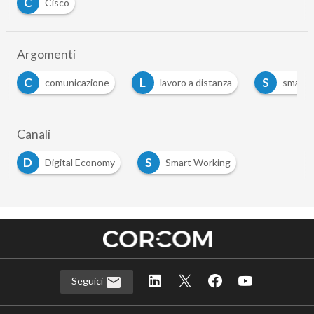
C
Cisco
Argomenti
C
L
S
comunicazione
lavoro a distanza
smartworking
Canali
D
S
Digital Economy
Smart Working
Seguici